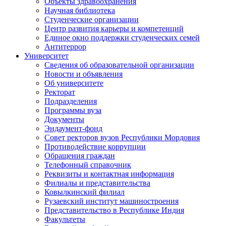
Объекты здравоохранения
Научная библиотека
Студенческие организации
Центр развития карьеры и компетенций
Единое окно поддержки студенческих семей
Антитеррор
Университет
Сведения об образовательной организации
Новости и объявления
Об университете
Ректорат
Подразделения
Программы вуза
Документы
Эндаумент-фонд
Совет ректоров вузов Республики Мордовия
Противодействие коррупции
Обращения граждан
Телефонный справочник
Реквизиты и контактная информация
Филиалы и представительства
Ковылкинский филиал
Рузаевский институт машиностроения
Представительство в Республике Индия
Факультеты