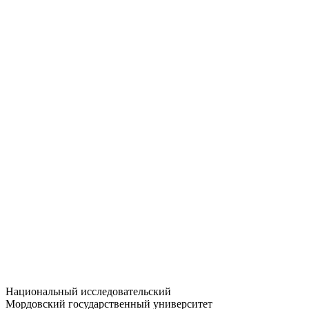
Статистика приёма
Большевистская ул., 68/1
dep-general@adm.mrsu.ru
+7 (8342) 24-37-32
Приёмная комиссия
Полежаева ул., 44
entrance-exam@adm.mrsu.ru
+7 (800) 222-13-77
© 1998–2026 МГУ им. Н.П. ОГАРЁВА
При использовании материалов сайта ссылка на источник
обязательна
Национальный исследовательский
Мордовский государственный университет