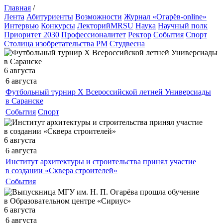
Главная
/
Лента
Абитуриенты
Возможности
Журнал «Огарёв-online»
Интервью
Конкурсы
ЛекторийMRSU
Наука
Научный полк
Приоритет 2030
Профессионалитет
Ректор
События
Спорт
Столица изобретательства РМ
Студвесна
6 августа
6 августа
Футбольный турнир X Всероссийской летней Универсиады
в Саранске
События
Спорт
6 августа
6 августа
Институт архитектуры и строительства принял участие
в создании «Сквера строителей»
События
6 августа
6 августа