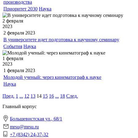
производства
Приоритет 2030
Наука
2 февраля
2023
2 февраля
2023
В университете идет подготовка к научному семинару
События
Наука
1 февраля
2023
1 февраля
2023
Молодой ученый: через кинематограф к науке
Наука
Пред.
1
...
12
13
14
15
16
...
18
След.
Главный корпус
Большевистская ул., 68/1
mrsu@mrsu.ru
+7 (8342) 24-37-32