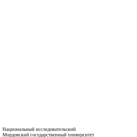
Статистика приёма
Большевистская ул., 68/1
dep-general@adm.mrsu.ru
+7 (8342) 24-37-32
Приёмная комиссия
Полежаева ул., 44
entrance-exam@adm.mrsu.ru
+7 (800) 222-13-77
© 1998–2026 МГУ им. Н.П. ОГАРЁВА
При использовании материалов сайта ссылка на источник
обязательна
Национальный исследовательский
Мордовский государственный университет