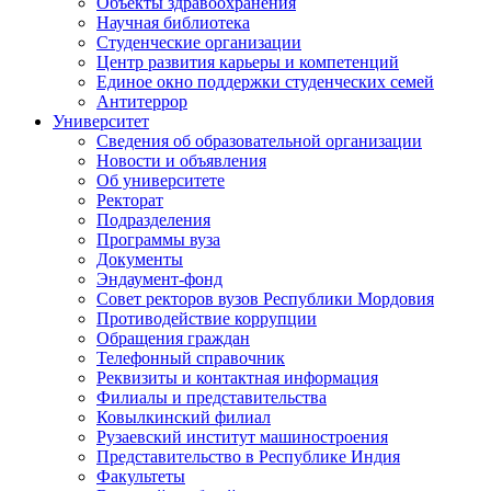
Объекты здравоохранения
Научная библиотека
Студенческие организации
Центр развития карьеры и компетенций
Единое окно поддержки студенческих семей
Антитеррор
Университет
Сведения об образовательной организации
Новости и объявления
Об университете
Ректорат
Подразделения
Программы вуза
Документы
Эндаумент-фонд
Совет ректоров вузов Республики Мордовия
Противодействие коррупции
Обращения граждан
Телефонный справочник
Реквизиты и контактная информация
Филиалы и представительства
Ковылкинский филиал
Рузаевский институт машиностроения
Представительство в Республике Индия
Факультеты