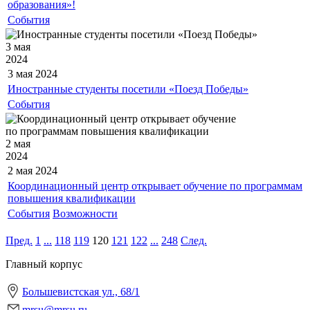
образования»!
События
3 мая
2024
3 мая
2024
Иностранные студенты посетили «Поезд Победы»
События
2 мая
2024
2 мая
2024
Координационный центр открывает обучение по программам
повышения квалификации
События
Возможности
Пред.
1
...
118
119
120
121
122
...
248
След.
Главный корпус
Большевистская ул., 68/1
mrsu@mrsu.ru