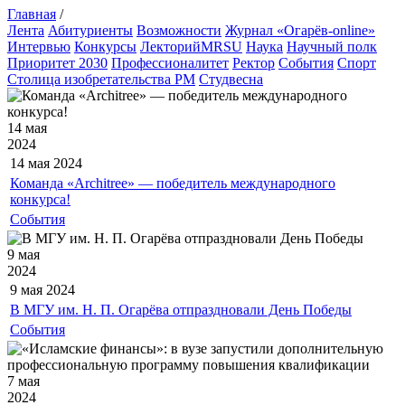
Главная
/
Лента
Абитуриенты
Возможности
Журнал «Огарёв-online»
Интервью
Конкурсы
ЛекторийMRSU
Наука
Научный полк
Приоритет 2030
Профессионалитет
Ректор
События
Спорт
Столица изобретательства РМ
Студвесна
14 мая
2024
14 мая
2024
Команда «Architree» — победитель международного
конкурса!
События
9 мая
2024
9 мая
2024
В МГУ им. Н. П. Огарёва отпраздновали День Победы
События
7 мая
2024