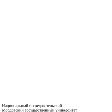
Статистика приёма
Большевистская ул., 68/1
dep-general@adm.mrsu.ru
+7 (8342) 24-37-32
Приёмная комиссия
Полежаева ул., 44
entrance-exam@adm.mrsu.ru
+7 (800) 222-13-77
© 1998–2026 МГУ им. Н.П. ОГАРЁВА
При использовании материалов сайта ссылка на источник
обязательна
Национальный исследовательский
Мордовский государственный университет