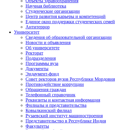
Объекты здравоохранения
Научная библиотека
Студенческие организации
Центр развития карьеры и компетенций
Единое окно поддержки студенческих семей
Антитеррор
Университет
Сведения об образовательной организации
Новости и объявления
Об университете
Ректорат
Подразделения
Программы вуза
Документы
Эндаумент-фонд
Совет ректоров вузов Республики Мордовия
Противодействие коррупции
Обращения граждан
Телефонный справочник
Реквизиты и контактная информация
Филиалы и представительства
Ковылкинский филиал
Рузаевский институт машиностроения
Представительство в Республике Индия
Факультеты