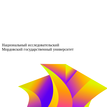
entrance-exam@adm.mrsu.ru
+7 (800) 222-13-77
© 1998–2026 МГУ им. Н.П. ОГАРЁВА
При использовании материалов сайта ссылка на источник обяз
Национальный исследовательский
Мордовский государственный университет