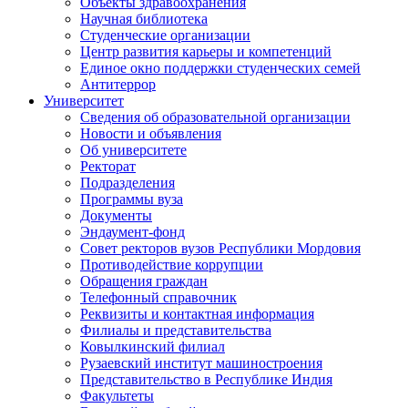
Объекты здравоохранения
Научная библиотека
Студенческие организации
Центр развития карьеры и компетенций
Единое окно поддержки студенческих семей
Антитеррор
Университет
Сведения об образовательной организации
Новости и объявления
Об университете
Ректорат
Подразделения
Программы вуза
Документы
Эндаумент-фонд
Совет ректоров вузов Республики Мордовия
Противодействие коррупции
Обращения граждан
Телефонный справочник
Реквизиты и контактная информация
Филиалы и представительства
Ковылкинский филиал
Рузаевский институт машиностроения
Представительство в Республике Индия
Факультеты