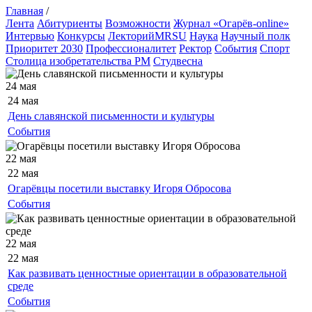
Главная
/
Лента
Абитуриенты
Возможности
Журнал «Огарёв-online»
Интервью
Конкурсы
ЛекторийMRSU
Наука
Научный полк
Приоритет 2030
Профессионалитет
Ректор
События
Спорт
Столица изобретательства РМ
Студвесна
24 мая
24 мая
День славянской письменности и культуры
События
22 мая
22 мая
Огарёвцы посетили выставку Игоря Обросова
События
22 мая
22 мая
Как развивать ценностные ориентации в образовательной
среде
События