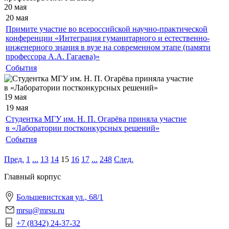
20 мая
20 мая
Примите участие во всероссийской научно-практической
конференции «Интеграция гуманитарного и естественно-
инженерного знания в вузе на современном этапе (памяти
профессора А.А. Гагаева)»
События
19 мая
19 мая
Студентка МГУ им. Н. П. Огарёва приняла участие
в «Лаборатории постконкурсных решений»
События
Пред.
1
...
13
14
15
16
17
...
248
След.
Главный корпус
Большевистская ул., 68/1
mrsu@mrsu.ru
+7 (8342) 24-37-32