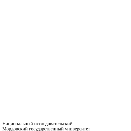
Статистика приёма
Большевистская ул., 68/1
dep-general@adm.mrsu.ru
+7 (8342) 24-37-32
Приёмная комиссия
Полежаева ул., 44
entrance-exam@adm.mrsu.ru
+7 (800) 222-13-77
© 1998–2026 МГУ им. Н.П. ОГАРЁВА
При использовании материалов сайта ссылка на источник
обязательна
Национальный исследовательский
Мордовский государственный университет