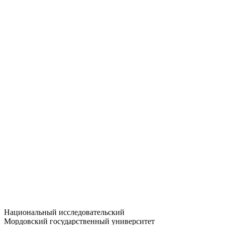
Статистика приёма
Большевистская ул., 68/1
dep-general@adm.mrsu.ru
+7 (8342) 24-37-32
Приёмная комиссия
Полежаева ул., 44
entrance-exam@adm.mrsu.ru
+7 (800) 222-13-77
© 1998–2026 МГУ им. Н.П. ОГАРЁВА
При использовании материалов сайта ссылка на источник
обязательна
Национальный исследовательский
Мордовский государственный университет