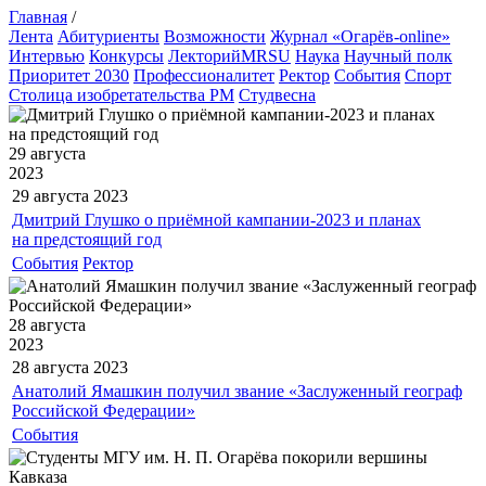
Главная
/
Лента
Абитуриенты
Возможности
Журнал «Огарёв-online»
Интервью
Конкурсы
ЛекторийMRSU
Наука
Научный полк
Приоритет 2030
Профессионалитет
Ректор
События
Спорт
Столица изобретательства РМ
Студвесна
29 августа
2023
29 августа
2023
Дмитрий Глушко о приёмной кампании-2023 и планах
на предстоящий год
События
Ректор
28 августа
2023
28 августа
2023
Анатолий Ямашкин получил звание «Заслуженный географ
Российской Федерации»
События