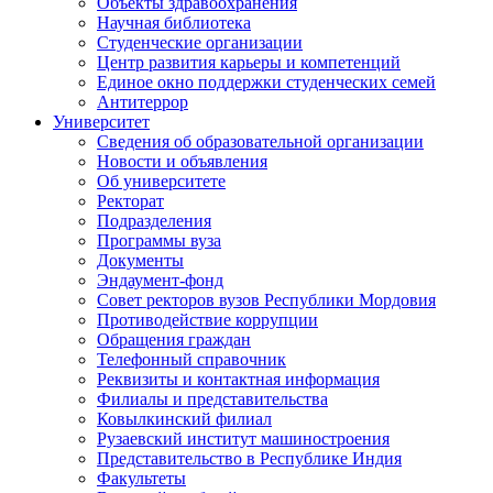
Объекты здравоохранения
Научная библиотека
Студенческие организации
Центр развития карьеры и компетенций
Единое окно поддержки студенческих семей
Антитеррор
Университет
Сведения об образовательной организации
Новости и объявления
Об университете
Ректорат
Подразделения
Программы вуза
Документы
Эндаумент-фонд
Совет ректоров вузов Республики Мордовия
Противодействие коррупции
Обращения граждан
Телефонный справочник
Реквизиты и контактная информация
Филиалы и представительства
Ковылкинский филиал
Рузаевский институт машиностроения
Представительство в Республике Индия
Факультеты