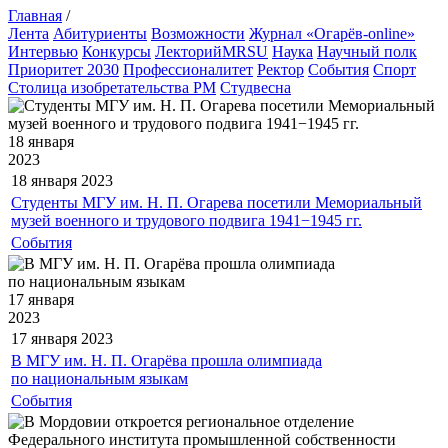
Главная
/
Лента
Абитуриенты
Возможности
Журнал «Огарёв-online»
Интервью
Конкурсы
ЛекторийMRSU
Наука
Научный полк
Приоритет 2030
Профессионалитет
Ректор
События
Спорт
Столица изобретательства РМ
Студвесна
18 января
2023
18 января
2023
Студенты МГУ им. Н. П. Огарева посетили Мемориальный
музей военного и трудового подвига 1941−1945 гг.
События
17 января
2023
17 января
2023
В МГУ им. Н. П. Огарёва прошла олимпиада
по национальным языкам
События