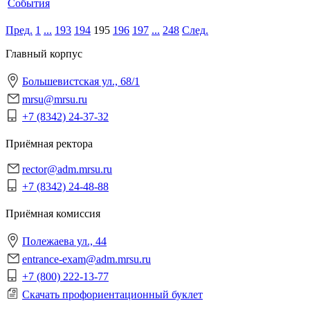
События
Пред.
1
...
193
194
195
196
197
...
248
След.
Главный корпус
Большевистская ул., 68/1
mrsu@mrsu.ru
+7 (8342) 24-37-32
Приёмная ректора
rector@adm.mrsu.ru
+7 (8342) 24-48-88
Приёмная комиссия
Полежаева ул., 44
entrance-exam@adm.mrsu.ru
+7 (800) 222-13-77
Скачать профориентационный буклет