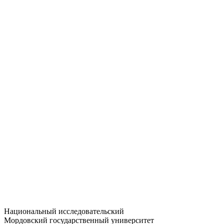
Статистика приёма
Большевистская ул., 68/1
dep-general@adm.mrsu.ru
+7 (8342) 24-37-32
Приёмная комиссия
Полежаева ул., 44
entrance-exam@adm.mrsu.ru
+7 (800) 222-13-77
© 1998–2026 МГУ им. Н.П. ОГАРЁВА
При использовании материалов сайта ссылка на источник
обязательна
Национальный исследовательский
Мордовский государственный университет