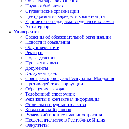
Объекты здравоохранения
Научная библиотека
Студенческие организации
Центр развития карьеры и компетенций
Единое окно поддержки студенческих семей
Антитеррор
Университет
Сведения об образовательной организации
Новости и объявления
Об университете
Ректорат
Подразделения
Программы вуза
Документы
Эндаумент-фонд
Совет ректоров вузов Республики Мордовия
Противодействие коррупции
Обращения граждан
Телефонный справочник
Реквизиты и контактная информация
Филиалы и представительства
Ковылкинский филиал
Рузаевский институт машиностроения
Представительство в Республике Индия
Факультеты