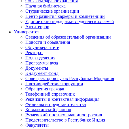
Объекты здравоохранения
Научная библиотека
Студенческие организации
Центр развития карьеры и компетенций
Единое окно поддержки студенческих семей
Антитеррор
Университет
Сведения об образовательной организации
Новости и объявления
Об университете
Ректорат
Подразделения
Программы вуза
Документы
Эндаумент-фонд
Совет ректоров вузов Республики Мордовия
Противодействие коррупции
Обращения граждан
Телефонный справочник
Реквизиты и контактная информация
Филиалы и представительства
Ковылкинский филиал
Рузаевский институт машиностроения
Представительство в Республике Индия
Факультеты