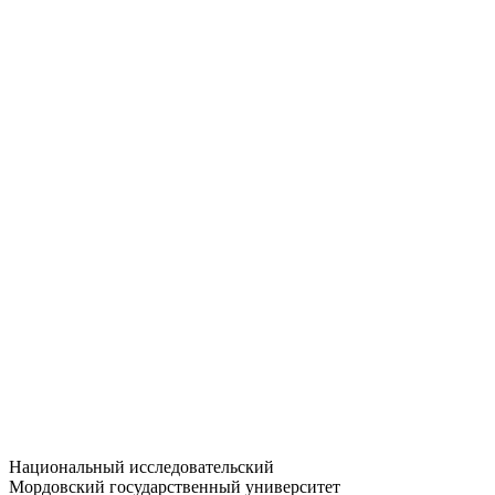
Статистика приёма
Большевистская ул., 68/1
dep-general@adm.mrsu.ru
+7 (8342) 24-37-32
Приёмная комиссия
Полежаева ул., 44
entrance-exam@adm.mrsu.ru
+7 (800) 222-13-77
© 1998–2026 МГУ им. Н.П. ОГАРЁВА
При использовании материалов сайта ссылка на источник
обязательна
Национальный исследовательский
Мордовский государственный университет