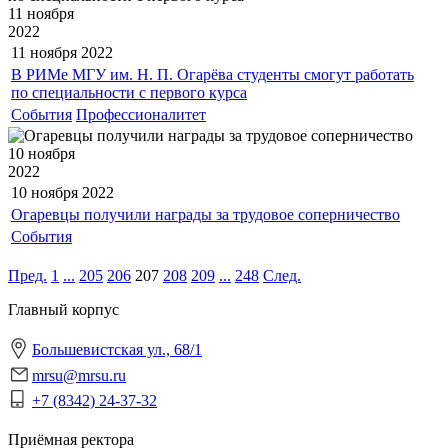
11 ноября
2022
11 ноября
2022
В РИМе МГУ им. Н. П. Огарёва студенты смогут работать
по специальности с первого курса
События
Профессионалитет
10 ноября
2022
10 ноября
2022
Огаревцы получили награды за трудовое соперничество
События
Пред.
1
...
205
206
207
208
209
...
248
След.
Главный корпус
Большевистская ул., 68/1
mrsu@mrsu.ru
+7 (8342) 24-37-32
Приёмная ректора