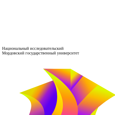
entrance-exam@adm.mrsu.ru
+7 (800) 222-13-77
© 1998–2026 МГУ им. Н.П. ОГАРЁВА
При использовании материалов сайта ссылка на источник обяз
Национальный исследовательский
Мордовский государственный университет