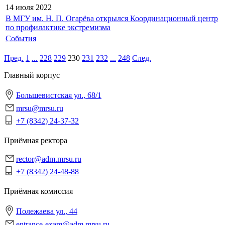
14 июля
2022
В МГУ им. Н. П. Огарёва открылся Координационный центр
по профилактике экстремизма
События
Пред.
1
...
228
229
230
231
232
...
248
След.
Главный корпус
Большевистская ул., 68/1
mrsu@mrsu.ru
+7 (8342) 24-37-32
Приёмная ректора
rector@adm.mrsu.ru
+7 (8342) 24-48-88
Приёмная комиссия
Полежаева ул., 44
entrance-exam@adm.mrsu.ru