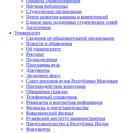
Объекты здравоохранения
Научная библиотека
Студенческие организации
Центр развития карьеры и компетенций
Единое окно поддержки студенческих семей
Антитеррор
Университет
Сведения об образовательной организации
Новости и объявления
Об университете
Ректорат
Подразделения
Программы вуза
Документы
Эндаумент-фонд
Совет ректоров вузов Республики Мордовия
Противодействие коррупции
Обращения граждан
Телефонный справочник
Реквизиты и контактная информация
Филиалы и представительства
Ковылкинский филиал
Рузаевский институт машиностроения
Представительство в Республике Индия
Факультеты