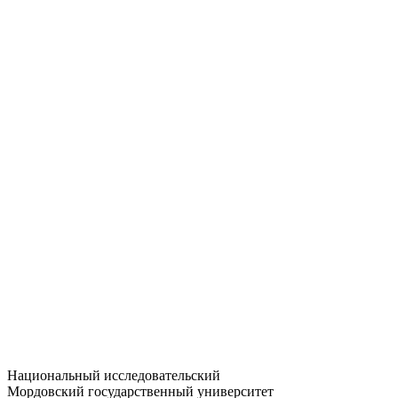
Статистика приёма
Большевистская ул., 68/1
dep-general@adm.mrsu.ru
+7 (8342) 24-37-32
Приёмная комиссия
Полежаева ул., 44
entrance-exam@adm.mrsu.ru
+7 (800) 222-13-77
© 1998–2026 МГУ им. Н.П. ОГАРЁВА
При использовании материалов сайта ссылка на источник
обязательна
Национальный исследовательский
Мордовский государственный университет