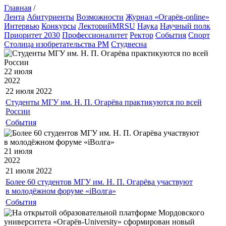
Главная
/
Лента
Абитуриенты
Возможности
Журнал «Огарёв-online»
Интервью
Конкурсы
ЛекторийMRSU
Наука
Научный полк
Приоритет 2030
Профессионалитет
Ректор
События
Спорт
Столица изобретательства РМ
Студвесна
22 июля
2022
22 июля
2022
Студенты МГУ им. Н. П. Огарёва практикуются по всей
России
События
21 июля
2022
21 июля
2022
Более 60 студентов МГУ им. Н. П. Огарёва участвуют
в молодёжном форуме «iВолга»
События