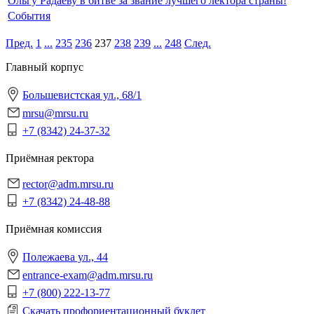
Ольгу Радаеву в битве за звание лучшего лектора страны!
События
Пред.
1
...
235
236
237
238
239
...
248
След.
Главный корпус
Большевистская ул., 68/1
mrsu@mrsu.ru
+7 (8342) 24-37-32
Приёмная ректора
rector@adm.mrsu.ru
+7 (8342) 24-48-88
Приёмная комиссия
Полежаева ул., 44
entrance-exam@adm.mrsu.ru
+7 (800) 222-13-77
Скачать профориентационный буклет