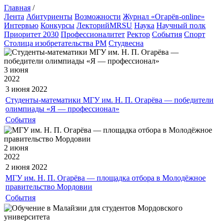
Главная
/
Лента
Абитуриенты
Возможности
Журнал «Огарёв-online»
Интервью
Конкурсы
ЛекторийMRSU
Наука
Научный полк
Приоритет 2030
Профессионалитет
Ректор
События
Спорт
Столица изобретательства РМ
Студвесна
3 июня
2022
3 июня
2022
Студенты-математики МГУ им. Н. П. Огарёва — победители
олимпиады «Я — профессионал»
События
2 июня
2022
2 июня
2022
МГУ им. Н. П. Огарёва — площадка отбора в Молодёжное
правительство Мордовии
События