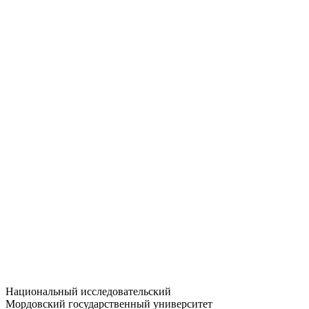
Статистика приёма
Большевистская ул., 68/1
dep-general@adm.mrsu.ru
+7 (8342) 24-37-32
Приёмная комиссия
Полежаева ул., 44
entrance-exam@adm.mrsu.ru
+7 (800) 222-13-77
© 1998–2026 МГУ им. Н.П. ОГАРЁВА
При использовании материалов сайта ссылка на источник
обязательна
Национальный исследовательский
Мордовский государственный университет