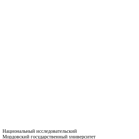
Статистика приёма
Большевистская ул., 68/1
dep-general@adm.mrsu.ru
+7 (8342) 24-37-32
Приёмная комиссия
Полежаева ул., 44
entrance-exam@adm.mrsu.ru
+7 (800) 222-13-77
© 1998–2026 МГУ им. Н.П. ОГАРЁВА
При использовании материалов сайта ссылка на источник
обязательна
Национальный исследовательский
Мордовский государственный университет