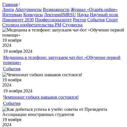
Главная
/
Лента
Абитуриенты
Возможности
Журнал «Огарёв-online»
Интервью
Конкурсы
ЛекторийMRSU
Наука
Научный полк
Приоритет 2030
Профессионалитет
Ректор
События
Спорт
Столица изобретательства РМ
Студвесна
19 ноября
2024
19 ноября
2024
Медицина в телефоне: запускаем чат-бот «Обучение первой
помощи»
События
19 ноября
2024
19 ноября
2024
Чемпионат гибких навыков состоялся!
События
19 ноября
2024