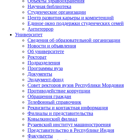
Объекты здравоохранения
Научная библиотека
Студенческие организации
Центр развития карьеры и компетенций
Единое окно поддержки студенческих семей
Антитеррор
Университет
Сведения об образовательной организации
Новости и объявления
Об университете
Ректорат
Подразделения
Программы вуза
Документы
Эндаумент-фонд
Совет ректоров вузов Республики Мордовия
Противодействие коррупции
Обращения граждан
Телефонный справочник
Реквизиты и контактная информация
Филиалы и представительства
Ковылкинский филиал
Рузаевский институт машиностроения
Представительство в Республике Индия
Факультеты