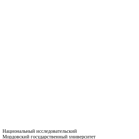
Статистика приёма
Большевистская ул., 68/1
dep-general@adm.mrsu.ru
+7 (8342) 24-37-32
Приёмная комиссия
Полежаева ул., 44
entrance-exam@adm.mrsu.ru
+7 (800) 222-13-77
© 1998–2026 МГУ им. Н.П. ОГАРЁВА
При использовании материалов сайта ссылка на источник
обязательна
Национальный исследовательский
Мордовский государственный университет