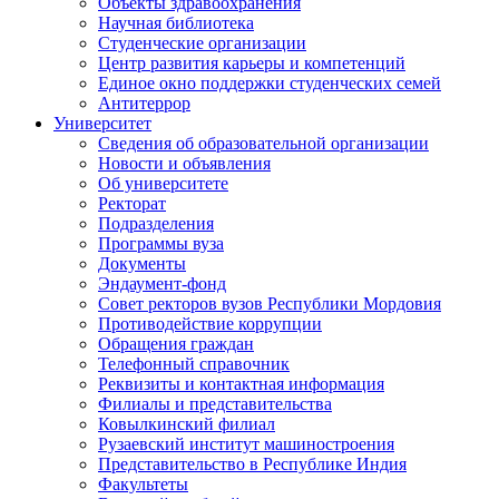
Объекты здравоохранения
Научная библиотека
Студенческие организации
Центр развития карьеры и компетенций
Единое окно поддержки студенческих семей
Антитеррор
Университет
Сведения об образовательной организации
Новости и объявления
Об университете
Ректорат
Подразделения
Программы вуза
Документы
Эндаумент-фонд
Совет ректоров вузов Республики Мордовия
Противодействие коррупции
Обращения граждан
Телефонный справочник
Реквизиты и контактная информация
Филиалы и представительства
Ковылкинский филиал
Рузаевский институт машиностроения
Представительство в Республике Индия
Факультеты