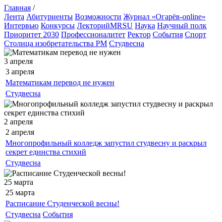
Главная
/
Лента
Абитуриенты
Возможности
Журнал «Огарёв-online»
Интервью
Конкурсы
ЛекторийMRSU
Наука
Научный полк
Приоритет 2030
Профессионалитет
Ректор
События
Спорт
Столица изобретательства РМ
Студвесна
3 апреля
3 апреля
Математикам перевод не нужен
Студвесна
2 апреля
2 апреля
Многопрофильный колледж запустил студвесну и раскрыл
секрет единства стихий
Студвесна
25 марта
25 марта
Расписание Студенческой весны!
Студвесна
События