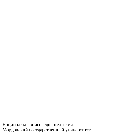
Статистика приёма
Большевистская ул., 68/1
dep-general@adm.mrsu.ru
+7 (8342) 24-37-32
Приёмная комиссия
Полежаева ул., 44
entrance-exam@adm.mrsu.ru
+7 (800) 222-13-77
© 1998–2026 МГУ им. Н.П. ОГАРЁВА
При использовании материалов сайта ссылка на источник
обязательна
Национальный исследовательский
Мордовский государственный университет