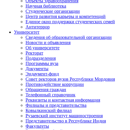
Объекты здравоохранения
Научная библиотека
Студенческие организации
Центр развития карьеры и компетенций
Единое окно поддержки студенческих семей
Антитеррор
Университет
Сведения об образовательной организации
Новости и объявления
Об университете
Ректорат
Подразделения
Программы вуза
Документы
Эндаумент-фонд
Совет ректоров вузов Республики Мордовия
Противодействие коррупции
Обращения граждан
Телефонный справочник
Реквизиты и контактная информация
Филиалы и представительства
Ковылкинский филиал
Рузаевский институт машиностроения
Представительство в Республике Индия
Факультеты