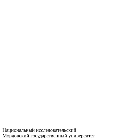
Статистика приёма
Большевистская ул., 68/1
dep-general@adm.mrsu.ru
+7 (8342) 24-37-32
Приёмная комиссия
Полежаева ул., 44
entrance-exam@adm.mrsu.ru
+7 (800) 222-13-77
© 1998–2026 МГУ им. Н.П. ОГАРЁВА
При использовании материалов сайта ссылка на источник
обязательна
Национальный исследовательский
Мордовский государственный университет