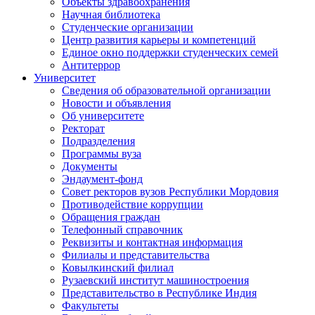
Объекты здравоохранения
Научная библиотека
Студенческие организации
Центр развития карьеры и компетенций
Единое окно поддержки студенческих семей
Антитеррор
Университет
Сведения об образовательной организации
Новости и объявления
Об университете
Ректорат
Подразделения
Программы вуза
Документы
Эндаумент-фонд
Совет ректоров вузов Республики Мордовия
Противодействие коррупции
Обращения граждан
Телефонный справочник
Реквизиты и контактная информация
Филиалы и представительства
Ковылкинский филиал
Рузаевский институт машиностроения
Представительство в Республике Индия
Факультеты