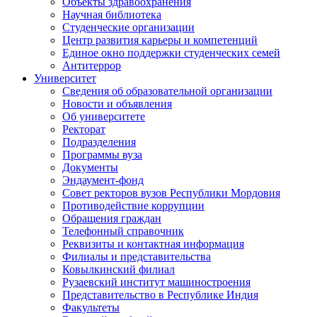
Объекты здравоохранения
Научная библиотека
Студенческие организации
Центр развития карьеры и компетенций
Единое окно поддержки студенческих семей
Антитеррор
Университет
Сведения об образовательной организации
Новости и объявления
Об университете
Ректорат
Подразделения
Программы вуза
Документы
Эндаумент-фонд
Совет ректоров вузов Республики Мордовия
Противодействие коррупции
Обращения граждан
Телефонный справочник
Реквизиты и контактная информация
Филиалы и представительства
Ковылкинский филиал
Рузаевский институт машиностроения
Представительство в Республике Индия
Факультеты