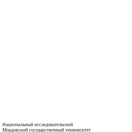
Статистика приёма
Большевистская ул., 68/1
dep-general@adm.mrsu.ru
+7 (8342) 24-37-32
Приёмная комиссия
Полежаева ул., 44
entrance-exam@adm.mrsu.ru
+7 (800) 222-13-77
© 1998–2026 МГУ им. Н.П. ОГАРЁВА
При использовании материалов сайта ссылка на источник
обязательна
Национальный исследовательский
Мордовский государственный университет