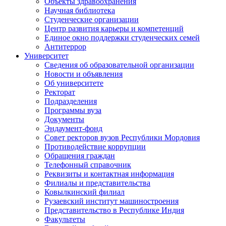
Объекты здравоохранения
Научная библиотека
Студенческие организации
Центр развития карьеры и компетенций
Единое окно поддержки студенческих семей
Антитеррор
Университет
Сведения об образовательной организации
Новости и объявления
Об университете
Ректорат
Подразделения
Программы вуза
Документы
Эндаумент-фонд
Совет ректоров вузов Республики Мордовия
Противодействие коррупции
Обращения граждан
Телефонный справочник
Реквизиты и контактная информация
Филиалы и представительства
Ковылкинский филиал
Рузаевский институт машиностроения
Представительство в Республике Индия
Факультеты