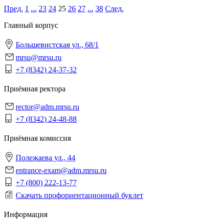
Пред.
1
...
23
24
25
26
27
...
38
След.
Главный корпус
Большевистская ул., 68/1
mrsu@mrsu.ru
+7 (8342) 24-37-32
Приёмная ректора
rector@adm.mrsu.ru
+7 (8342) 24-48-88
Приёмная комиссия
Полежаева ул., 44
entrance-exam@adm.mrsu.ru
+7 (800) 222-13-77
Скачать профориентационный буклет
Информация