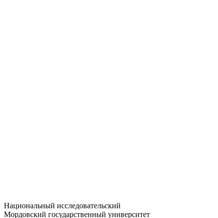
Статистика приёма
Большевистская ул., 68/1
dep-general@adm.mrsu.ru
+7 (8342) 24-37-32
Приёмная комиссия
Полежаева ул., 44
entrance-exam@adm.mrsu.ru
+7 (800) 222-13-77
© 1998–2026 МГУ им. Н.П. ОГАРЁВА
При использовании материалов сайта ссылка на источник
обязательна
Национальный исследовательский
Мордовский государственный университет