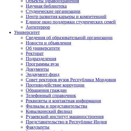
Объекты здравоохранения
Научная библиотека
Студенческие организации
Центр развития карьеры и компетенций
Единое окно поддержки студенческих семей
Антитеррор
Университет
Сведения об образовательной организации
Новости и объявления
Об университете
Ректорат
Подразделения
Программы вуза
Документы
Эндаумент-фонд
Совет ректоров вузов Республики Мордовия
Противодействие коррупции
Обращения граждан
Телефонный справочник
Реквизиты и контактная информация
Филиалы и представительства
Ковылкинский филиал
Рузаевский институт машиностроения
Представительство в Республике Индия
Факультеты