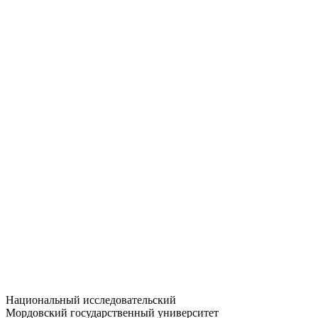
Статистика приёма
Большевистская ул., 68/1
dep-general@adm.mrsu.ru
+7 (8342) 24-37-32
Приёмная комиссия
Полежаева ул., 44
entrance-exam@adm.mrsu.ru
+7 (800) 222-13-77
© 1998–2026 МГУ им. Н.П. ОГАРЁВА
При использовании материалов сайта ссылка на источник
обязательна
Национальный исследовательский
Мордовский государственный университет