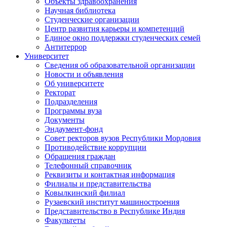
Объекты здравоохранения
Научная библиотека
Студенческие организации
Центр развития карьеры и компетенций
Единое окно поддержки студенческих семей
Антитеррор
Университет
Сведения об образовательной организации
Новости и объявления
Об университете
Ректорат
Подразделения
Программы вуза
Документы
Эндаумент-фонд
Совет ректоров вузов Республики Мордовия
Противодействие коррупции
Обращения граждан
Телефонный справочник
Реквизиты и контактная информация
Филиалы и представительства
Ковылкинский филиал
Рузаевский институт машиностроения
Представительство в Республике Индия
Факультеты