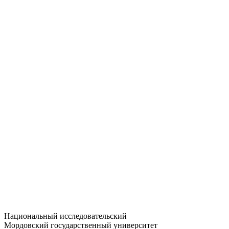
Статистика приёма
Большевистская ул., 68/1
dep-general@adm.mrsu.ru
+7 (8342) 24-37-32
Приёмная комиссия
Полежаева ул., 44
entrance-exam@adm.mrsu.ru
+7 (800) 222-13-77
© 1998–2026 МГУ им. Н.П. ОГАРЁВА
При использовании материалов сайта ссылка на источник
обязательна
Национальный исследовательский
Мордовский государственный университет