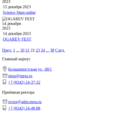
2023
15 декабря
2023
Science Slam online
14 декабря
2023
14 декабря
2023
OGAREV FEST
Пред.
1
...
20
21
22
23
24
...
38
След.
Главный корпус
Большевистская ул., 68/1
mrsu@mrsu.ru
+7 (8342) 24-37-32
Приёмная ректора
rector@adm.mrsu.ru
+7 (8342) 24-48-88