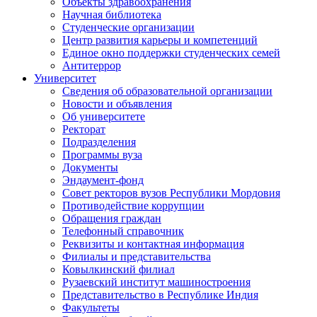
Объекты здравоохранения
Научная библиотека
Студенческие организации
Центр развития карьеры и компетенций
Единое окно поддержки студенческих семей
Антитеррор
Университет
Сведения об образовательной организации
Новости и объявления
Об университете
Ректорат
Подразделения
Программы вуза
Документы
Эндаумент-фонд
Совет ректоров вузов Республики Мордовия
Противодействие коррупции
Обращения граждан
Телефонный справочник
Реквизиты и контактная информация
Филиалы и представительства
Ковылкинский филиал
Рузаевский институт машиностроения
Представительство в Республике Индия
Факультеты