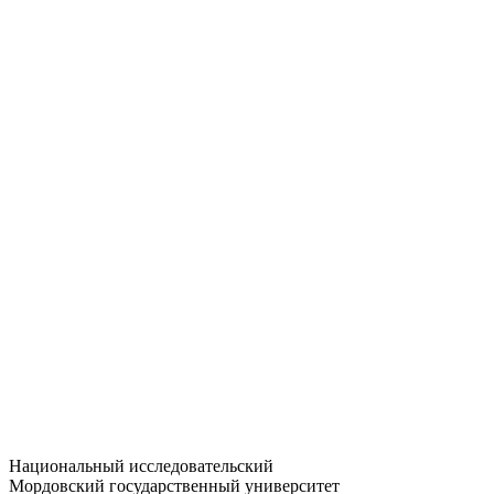
Статистика приёма
Большевистская ул., 68/1
dep-general@adm.mrsu.ru
+7 (8342) 24-37-32
Приёмная комиссия
Полежаева ул., 44
entrance-exam@adm.mrsu.ru
+7 (800) 222-13-77
© 1998–2026 МГУ им. Н.П. ОГАРЁВА
При использовании материалов сайта ссылка на источник
обязательна
Национальный исследовательский
Мордовский государственный университет