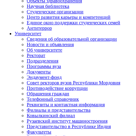
Объекты здравоохранения
Научная библиотека
Студенческие организации
Центр развития карьеры и компетенций
Единое окно поддержки студенческих семей
Антитеррор
Университет
Сведения об образовательной организации
Новости и объявления
Об университете
Ректорат
Подразделения
Программы вуза
Документы
Эндаумент-фонд
Совет ректоров вузов Республики Мордовия
Противодействие коррупции
Обращения граждан
Телефонный справочник
Реквизиты и контактная информация
Филиалы и представительства
Ковылкинский филиал
Рузаевский институт машиностроения
Представительство в Республике Индия
Факультеты