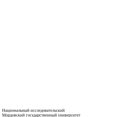
Статистика приёма
Большевистская ул., 68/1
dep-general@adm.mrsu.ru
+7 (8342) 24-37-32
Приёмная комиссия
Полежаева ул., 44
entrance-exam@adm.mrsu.ru
+7 (800) 222-13-77
© 1998–2026 МГУ им. Н.П. ОГАРЁВА
При использовании материалов сайта ссылка на источник
обязательна
Национальный исследовательский
Мордовский государственный университет