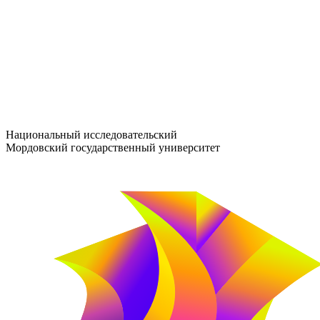
entrance-exam@adm.mrsu.ru
+7 (800) 222-13-77
© 1998–2026 МГУ им. Н.П. ОГАРЁВА
При использовании материалов сайта ссылка на источник обяз
Национальный исследовательский
Мордовский государственный университет