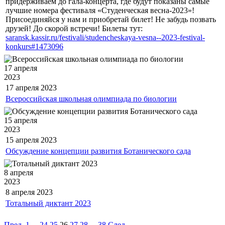
придерживаем до гала-концерта, где будут показаны самые
лучшие номера фестиваля «Студенческая весна-2023»!
Присоединяйся у нам и приобретай билет! Не забудь позвать
друзей! До скорой встречи! Билеты тут:
saransk.kassir.ru/festivali/studencheskaya-vesna--2023-festival-
konkurs#1473096
17 апреля
2023
17 апреля
2023
Всероссийская школьная олимпиада по биологии
15 апреля
2023
15 апреля
2023
Обсуждение концепции развития Ботанического сада
8 апреля
2023
8 апреля
2023
Тотальный диктант 2023
Пред.
1
...
24
25
26
27
28
...
38
След.