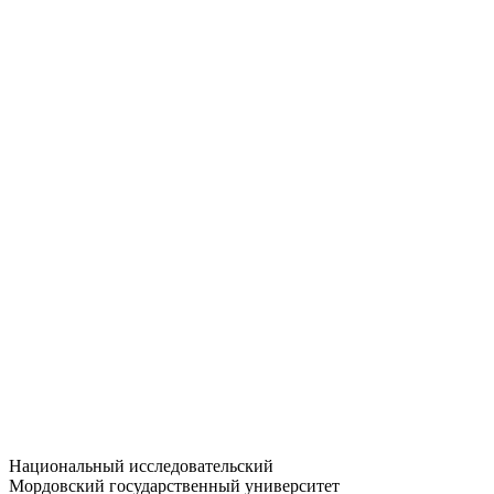
Статистика приёма
Большевистская ул., 68/1
dep-general@adm.mrsu.ru
+7 (8342) 24-37-32
Приёмная комиссия
Полежаева ул., 44
entrance-exam@adm.mrsu.ru
+7 (800) 222-13-77
© 1998–2026 МГУ им. Н.П. ОГАРЁВА
При использовании материалов сайта ссылка на источник
обязательна
Национальный исследовательский
Мордовский государственный университет