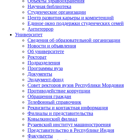
Объекты здравоохранения
Научная библиотека
Студенческие организации
Центр развития карьеры и компетенций
Единое окно поддержки студенческих семей
Антитеррор
Университет
Сведения об образовательной организации
Новости и объявления
Об университете
Ректорат
Подразделения
Программы вуза
Документы
Эндаумент-фонд
Совет ректоров вузов Республики Мордовия
Противодействие коррупции
Обращения граждан
Телефонный справочник
Реквизиты и контактная информация
Филиалы и представительства
Ковылкинский филиал
Рузаевский институт машиностроения
Представительство в Республике Индия
Факультеты