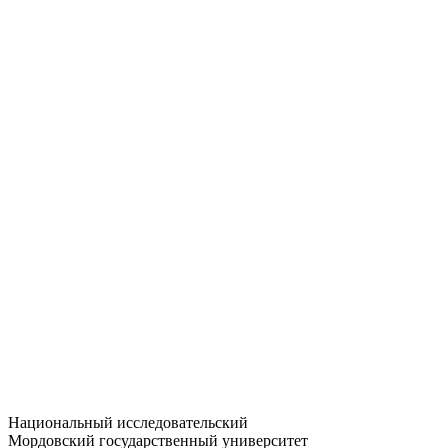
Статистика приёма
Большевистская ул., 68/1
dep-general@adm.mrsu.ru
+7 (8342) 24-37-32
Приёмная комиссия
Полежаева ул., 44
entrance-exam@adm.mrsu.ru
+7 (800) 222-13-77
© 1998–2026 МГУ им. Н.П. ОГАРЁВА
При использовании материалов сайта ссылка на источник
обязательна
Национальный исследовательский
Мордовский государственный университет