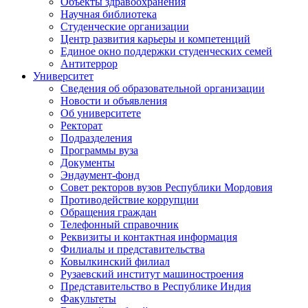
Объекты здравоохранения
Научная библиотека
Студенческие организации
Центр развития карьеры и компетенций
Единое окно поддержки студенческих семей
Антитеррор
Университет
Сведения об образовательной организации
Новости и объявления
Об университете
Ректорат
Подразделения
Программы вуза
Документы
Эндаумент-фонд
Совет ректоров вузов Республики Мордовия
Противодействие коррупции
Обращения граждан
Телефонный справочник
Реквизиты и контактная информация
Филиалы и представительства
Ковылкинский филиал
Рузаевский институт машиностроения
Представительство в Республике Индия
Факультеты