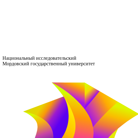
entrance-exam@adm.mrsu.ru
+7 (800) 222-13-77
© 1998–2026 МГУ им. Н.П. ОГАРЁВА
При использовании материалов сайта ссылка на источник обяз
Национальный исследовательский
Мордовский государственный университет