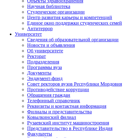
Объекты здравоохранения
Научная библиотека
Студенческие организации
Центр развития карьеры и компетенций
Единое окно поддержки студенческих семей
Антитеррор
Университет
Сведения об образовательной организации
Новости и объявления
Об университете
Ректорат
Подразделения
Программы вуза
Документы
Эндаумент-фонд
Совет ректоров вузов Республики Мордовия
Противодействие коррупции
Обращения граждан
Телефонный справочник
Реквизиты и контактная информация
Филиалы и представительства
Ковылкинский филиал
Рузаевский институт машиностроения
Представительство в Республике Индия
Факультеты