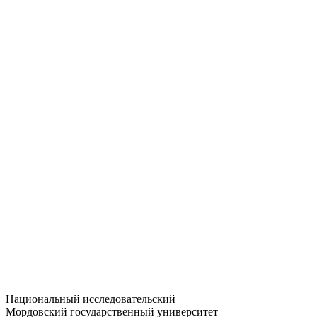
Статистика приёма
Большевистская ул., 68/1
dep-general@adm.mrsu.ru
+7 (8342) 24-37-32
Приёмная комиссия
Полежаева ул., 44
entrance-exam@adm.mrsu.ru
+7 (800) 222-13-77
© 1998–2026 МГУ им. Н.П. ОГАРЁВА
При использовании материалов сайта ссылка на источник
обязательна
Национальный исследовательский
Мордовский государственный университет