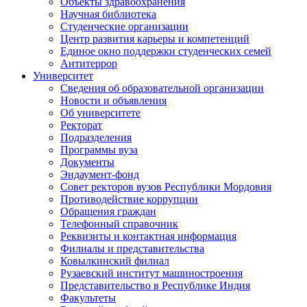
Объекты здравоохранения
Научная библиотека
Студенческие организации
Центр развития карьеры и компетенций
Единое окно поддержки студенческих семей
Антитеррор
Университет
Сведения об образовательной организации
Новости и объявления
Об университете
Ректорат
Подразделения
Программы вуза
Документы
Эндаумент-фонд
Совет ректоров вузов Республики Мордовия
Противодействие коррупции
Обращения граждан
Телефонный справочник
Реквизиты и контактная информация
Филиалы и представительства
Ковылкинский филиал
Рузаевский институт машиностроения
Представительство в Республике Индия
Факультеты