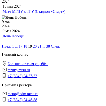
2024
13 мая
2024
Матч МГПУ х ТГУ (Стадион «Старт»)
9 мая
2024
9 мая
2024
День Победы!
Пред.
1
...
17
18
19
20
21
...
38
След.
Главный корпус
Большевистская ул., 68/1
mrsu@mrsu.ru
+7 (8342) 24-37-32
Приёмная ректора
rector@adm.mrsu.ru
+7 (8342) 24-48-88