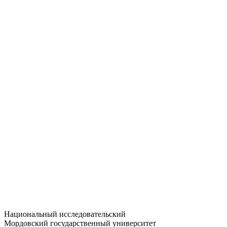
Статистика приёма
Большевистская ул., 68/1
dep-general@adm.mrsu.ru
+7 (8342) 24-37-32
Приёмная комиссия
Полежаева ул., 44
entrance-exam@adm.mrsu.ru
+7 (800) 222-13-77
© 1998–2026 МГУ им. Н.П. ОГАРЁВА
При использовании материалов сайта ссылка на источник
обязательна
Национальный исследовательский
Мордовский государственный университет