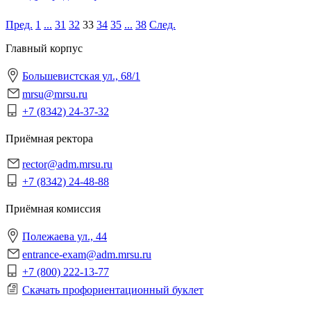
Пред.
1
...
31
32
33
34
35
...
38
След.
Главный корпус
Большевистская ул., 68/1
mrsu@mrsu.ru
+7 (8342) 24-37-32
Приёмная ректора
rector@adm.mrsu.ru
+7 (8342) 24-48-88
Приёмная комиссия
Полежаева ул., 44
entrance-exam@adm.mrsu.ru
+7 (800) 222-13-77
Скачать профориентационный буклет