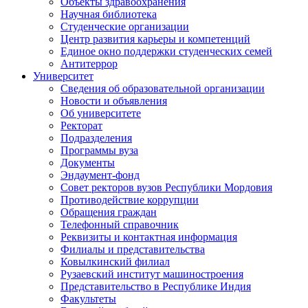
Объекты здравоохранения
Научная библиотека
Студенческие организации
Центр развития карьеры и компетенций
Единое окно поддержки студенческих семей
Антитеррор
Университет
Сведения об образовательной организации
Новости и объявления
Об университете
Ректорат
Подразделения
Программы вуза
Документы
Эндаумент-фонд
Совет ректоров вузов Республики Мордовия
Противодействие коррупции
Обращения граждан
Телефонный справочник
Реквизиты и контактная информация
Филиалы и представительства
Ковылкинский филиал
Рузаевский институт машиностроения
Представительство в Республике Индия
Факультеты