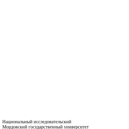
Статистика приёма
Большевистская ул., 68/1
dep-general@adm.mrsu.ru
+7 (8342) 24-37-32
Приёмная комиссия
Полежаева ул., 44
entrance-exam@adm.mrsu.ru
+7 (800) 222-13-77
© 1998–2026 МГУ им. Н.П. ОГАРЁВА
При использовании материалов сайта ссылка на источник
обязательна
Национальный исследовательский
Мордовский государственный университет