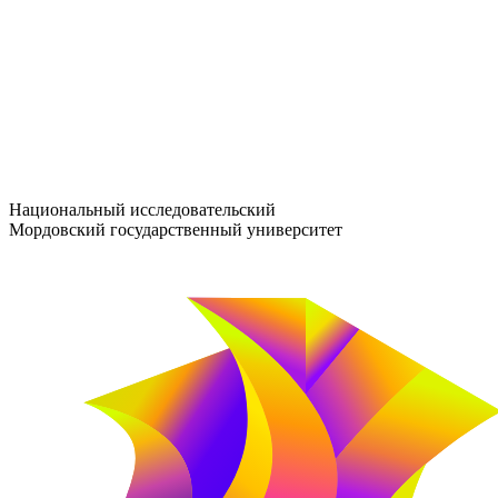
entrance-exam@adm.mrsu.ru
+7 (800) 222-13-77
© 1998–2026 МГУ им. Н.П. ОГАРЁВА
При использовании материалов сайта ссылка на источник обяз
Национальный исследовательский
Мордовский государственный университет