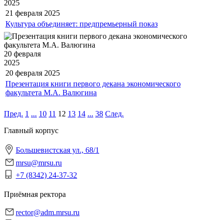
2025
21 февраля
2025
Культура объединяет: предпремьерный показ
20 февраля
2025
20 февраля
2025
Презентация книги первого декана экономического
факультета М.А. Валюгина
Пред.
1
...
10
11
12
13
14
...
38
След.
Главный корпус
Большевистская ул., 68/1
mrsu@mrsu.ru
+7 (8342) 24-37-32
Приёмная ректора
rector@adm.mrsu.ru