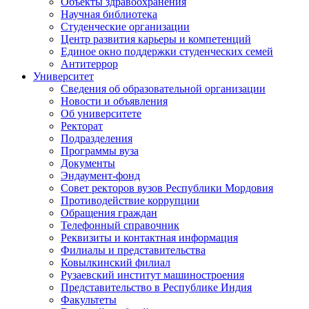
Объекты здравоохранения
Научная библиотека
Студенческие организации
Центр развития карьеры и компетенций
Единое окно поддержки студенческих семей
Антитеррор
Университет
Сведения об образовательной организации
Новости и объявления
Об университете
Ректорат
Подразделения
Программы вуза
Документы
Эндаумент-фонд
Совет ректоров вузов Республики Мордовия
Противодействие коррупции
Обращения граждан
Телефонный справочник
Реквизиты и контактная информация
Филиалы и представительства
Ковылкинский филиал
Рузаевский институт машиностроения
Представительство в Республике Индия
Факультеты