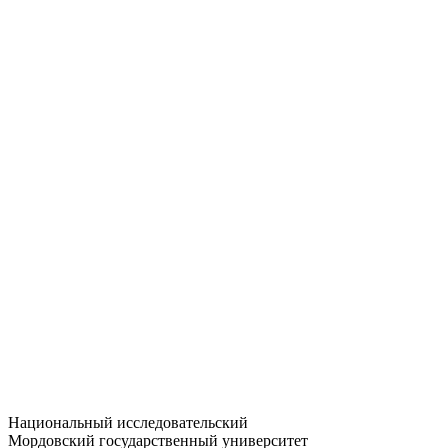
Статистика приёма
Большевистская ул., 68/1
dep-general@adm.mrsu.ru
+7 (8342) 24-37-32
Приёмная комиссия
Полежаева ул., 44
entrance-exam@adm.mrsu.ru
+7 (800) 222-13-77
© 1998–2026 МГУ им. Н.П. ОГАРЁВА
При использовании материалов сайта ссылка на источник
обязательна
Национальный исследовательский
Мордовский государственный университет