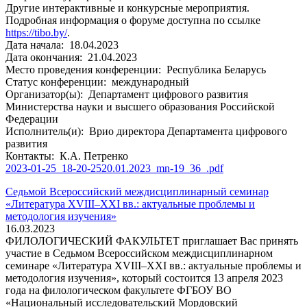
Другие интерактивные и конкурсные мероприятия.
Подробная информация о форуме доступна по ссылке
https://tibo.by/
.
Дата начала:
18.04.2023
Дата окончания:
21.04.2023
Место проведения конференции:
Республика Беларусь
Статус конференции:
международный
Организатор(ы):
Департамент цифрового развития
Министерства науки и высшего образования Российской
Федерации
Исполнитель(и):
Врио директора Департамента цифрового
развития
Контакты:
К.А. Петренко
2023-01-25_18-20-2520.01.2023_mn-19_36_.pdf
Седьмой Всероссийский междисциплинарный семинар
«Литература XVIII–XXI вв.: актуальные проблемы и
методология изучения»
16.03.2023
ФИЛОЛОГИЧЕСКИЙ ФАКУЛЬТЕТ приглашает Вас принять
участие в Седьмом Всероссийском междисциплинарном
семинаре «Литература XVIII–XXI вв.: актуальные проблемы и
методология изучения», который состоится 13 апреля 2023
года на филологическом факультете ФГБОУ ВО
«Национальный исследовательский Мордовский