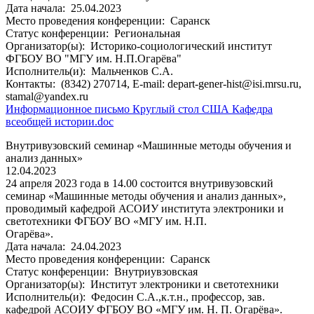
Дата начала:
25.04.2023
Место проведения конференции:
Саранск
Статус конференции:
Региональная
Организатор(ы):
Историко-социологический институт
ФГБОУ ВО "МГУ им. Н.П.Огарёва"
Исполнитель(и):
Мальченков С.А.
Контакты:
(8342) 270714, E-mail: depart-gener-hist@isi.mrsu.ru,
stamal@yandex.ru
Информационное письмо Круглый стол США Кафедра
всеобщей истории.doc
Внутривузовский семинар «Машинные методы обучения и
анализ данных»
12.04.2023
24 апреля 2023 года в 14.00 состоится внутривузовский
семинар «Машинные методы обучения и анализ данных»,
проводимый кафедрой АСОИУ института электроники и
светотехники ФГБОУ ВО «МГУ им. Н.П.
Огарёва».
Дата начала:
24.04.2023
Место проведения конференции:
Саранск
Статус конференции:
Внутриувзовская
Организатор(ы):
Институт электроники и светотехники
Исполнитель(и):
Федосин С.А.,к.т.н., профессор, зав.
кафедрой АСОИУ ФГБОУ ВО «МГУ им. Н. П. Огарёва».