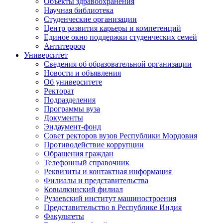
Объекты здравоохранения
Научная библиотека
Студенческие организации
Центр развития карьеры и компетенций
Единое окно поддержки студенческих семей
Антитеррор
Университет
Сведения об образовательной организации
Новости и объявления
Об университете
Ректорат
Подразделения
Программы вуза
Документы
Эндаумент-фонд
Совет ректоров вузов Республики Мордовия
Противодействие коррупции
Обращения граждан
Телефонный справочник
Реквизиты и контактная информация
Филиалы и представительства
Ковылкинский филиал
Рузаевский институт машиностроения
Представительство в Республике Индия
Факультеты