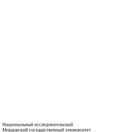
Статистика приёма
Большевистская ул., 68/1
dep-general@adm.mrsu.ru
+7 (8342) 24-37-32
Приёмная комиссия
Полежаева ул., 44
entrance-exam@adm.mrsu.ru
+7 (800) 222-13-77
© 1998–2026 МГУ им. Н.П. ОГАРЁВА
При использовании материалов сайта ссылка на источник
обязательна
Национальный исследовательский
Мордовский государственный университет