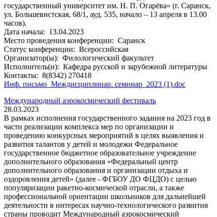
государственный университет им. Н. П. Огарёва» (г. Саранск,
ул. Большевистская, 68/1, ауд. 535, начало – 13 апреля в 13.00
часов).
Дата начала:
13.04.2023
Место проведения конференции:
Саранск
Статус конференции:
Всероссийская
Организатор(ы):
Филологический факультет
Исполнитель(и):
Кафедра русской и зарубежной литературы
Контакты:
8(8342) 270418
Инф. письмо_Междисциплинар. семинар_2023 (1).doc
Международный аэрокосмический фестиваль
28.03.2023
В рамках исполнения государственного задания на 2023 год в
части реализации комплекса мер по организации и
проведению конкурсных мероприятий в целях выявления и
развития талантов у детей и молодежи Федеральное
государственное бюджетное образовательное учреждение
дополнительного образования «Федеральный центр
дополнительного образования и организации отдыха и
оздоровления детей» (далее - ФГБОУ ДО ФЦДО) с целью
популяризации ракетно-космической отрасли, а также
профессиональной ориентации школьников для дальнейшей
деятельности в интересах научно-технологического развития
страны проводит Международный аэрокосмический