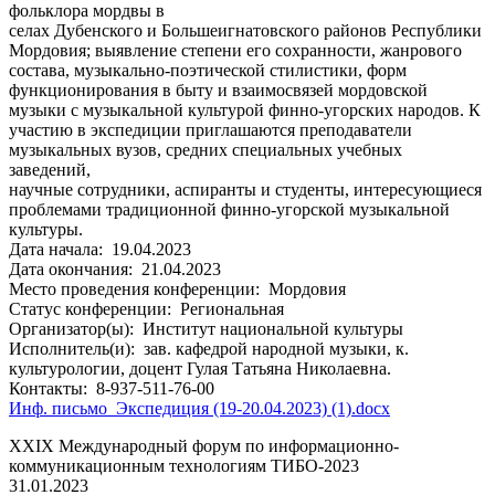
фольклора мордвы в
селах Дубенского и Большеигнатовского районов Республики
Мордовия; выявление степени его сохранности, жанрового
состава, музыкально-поэтической стилистики, форм
функционирования в быту и взаимосвязей мордовской
музыки с музыкальной культурой финно-угорских народов. К
участию в экспедиции приглашаются преподаватели
музыкальных вузов, средних специальных учебных
заведений,
научные сотрудники, аспиранты и студенты, интересующиеся
проблемами традиционной финно-угорской музыкальной
культуры.
Дата начала:
19.04.2023
Дата окончания:
21.04.2023
Место проведения конференции:
Мордовия
Статус конференции:
Региональная
Организатор(ы):
Институт национальной культуры
Исполнитель(и):
зав. кафедрой народной музыки, к.
культурологии, доцент Гулая Татьяна Николаевна.
Контакты:
8-937-511-76-00
Инф. письмо_Экспедиция (19-20.04.2023) (1).docx
XXIX Международный форум по информационно-
коммуникационным технологиям ТИБО-2023
31.01.2023