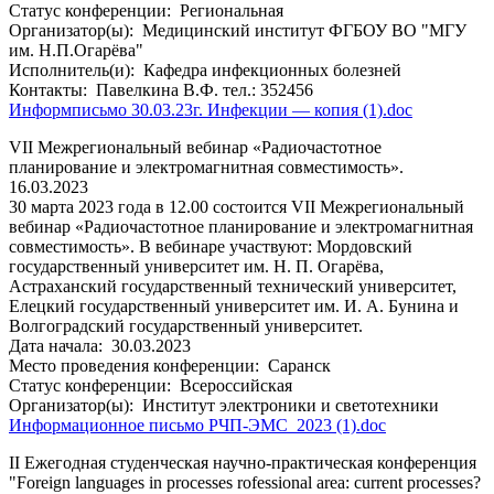
Статус конференции:
Региональная
Организатор(ы):
Медицинский институт ФГБОУ ВО "МГУ
им. Н.П.Огарёва"
Исполнитель(и):
Кафедра инфекционных болезней
Контакты:
Павелкина В.Ф. тел.: 352456
Информписьмо 30.03.23г. Инфекции — копия (1).doc
VII Межрегиональный вебинар «Радиочастотное
планирование и электромагнитная совместимость».
16.03.2023
30 марта 2023 года в 12.00 состоится VII Межрегиональный
вебинар «Радиочастотное планирование и электромагнитная
совместимость». В вебинаре участвуют: Мордовский
государственный университет им. Н. П. Огарёва,
Астраханский государственный технический университет,
Елецкий государственный университет им. И. А. Бунина и
Волгоградский государственный университет.
Дата начала:
30.03.2023
Место проведения конференции:
Саранск
Статус конференции:
Всероссийская
Организатор(ы):
Институт электроники и светотехники
Информационное письмо РЧП-ЭМС_2023 (1).doc
II Ежегодная студенческая научно-практическая конференция
"Foreign languages in processes rofessional area: current processes?