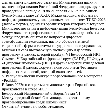
Департамент цифрового развития Министерства науки и
высшего образования Российской Федерации информирует о
проведении в период с 18 по 21 апреля 2023 г. в г. Минск
(Республика Беларусь) XXIX Международного форума по
информационнокоммуникационным технологиям ТИБО-2023
(далее – форум), одним из организаторов которого выступает
Министерство связи и информатизации Республики Беларусь.
Форум является профессиональной площадкой для обмена
международным опытом по вопросам цифровой
трансформации экономики, научно-образовательной,
социальной сферы и системы государственного управления,
включает в себя выставочную экспозицию и деловую
программу, в рамках которой пройдут VI Белорусский ИКТ
Саммит, V Евразийский цифровой форум (EADF), III Форум
«Цифровая экономика» (DEF) и другие мероприятия деловой
программы. В рамках форума также состоится Фестиваль
цифровых технологий, который включает в себя:
V Республиканский конкурс профессионального мастерства
«Profskill
Belarus 2023» и открытый чемпионат стран Евразийского
пространства в сфере ИКТ;
Белорусский Национальный отборный этап VI
Международный ScratchОлимпиады по креативному
программированию среди школьников;
Открытый турнир по робототехнике;