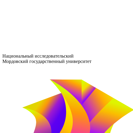
entrance-exam@adm.mrsu.ru
+7 (800) 222-13-77
© 1998–2026 МГУ им. Н.П. ОГАРЁВА
При использовании материалов сайта ссылка на источник обяз
Национальный исследовательский
Мордовский государственный университет