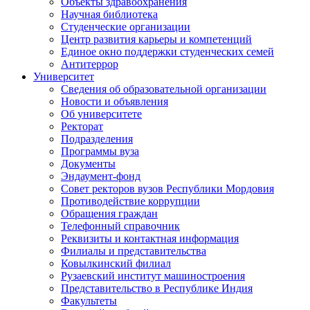
Объекты здравоохранения
Научная библиотека
Студенческие организации
Центр развития карьеры и компетенций
Единое окно поддержки студенческих семей
Антитеррор
Университет
Сведения об образовательной организации
Новости и объявления
Об университете
Ректорат
Подразделения
Программы вуза
Документы
Эндаумент-фонд
Совет ректоров вузов Республики Мордовия
Противодействие коррупции
Обращения граждан
Телефонный справочник
Реквизиты и контактная информация
Филиалы и представительства
Ковылкинский филиал
Рузаевский институт машиностроения
Представительство в Республике Индия
Факультеты