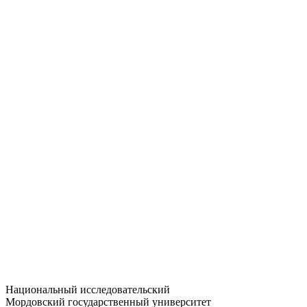
Статистика приёма
Большевистская ул., 68/1
dep-general@adm.mrsu.ru
+7 (8342) 24-37-32
Приёмная комиссия
Полежаева ул., 44
entrance-exam@adm.mrsu.ru
+7 (800) 222-13-77
© 1998–2026 МГУ им. Н.П. ОГАРЁВА
При использовании материалов сайта ссылка на источник
обязательна
Национальный исследовательский
Мордовский государственный университет