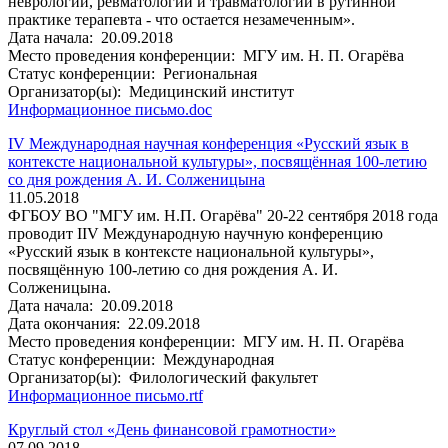
неврологии, ревматологии и травматологии в рутинной
практике терапевта - что остается незамеченным».
Дата начала:
20.09.2018
Место проведения конференции:
МГУ им. Н. П. Огарёва
Статус конференции:
Региональная
Организатор(ы):
Медицинский институт
Информационное письмо.doc
IV Международная научная конференция «Русский язык в
контексте национальной культуры», посвящённая 100-летию
со дня рождения А. И. Солженицына
11.05.2018
ФГБОУ ВО "МГУ им. Н.П. Огарёва" 20-22 сентября 2018 года
проводит IIV Международную научную конференцию
«Русский язык в контексте национальной культуры»,
посвящённую 100-летию со дня рождения А. И.
Солженицына.
Дата начала:
20.09.2018
Дата окончания:
22.09.2018
Место проведения конференции:
МГУ им. Н. П. Огарёва
Статус конференции:
Международная
Организатор(ы):
Филологический факультет
Информационное письмо.rtf
Круглый стол «День финансовой грамотности»
07.09.2018