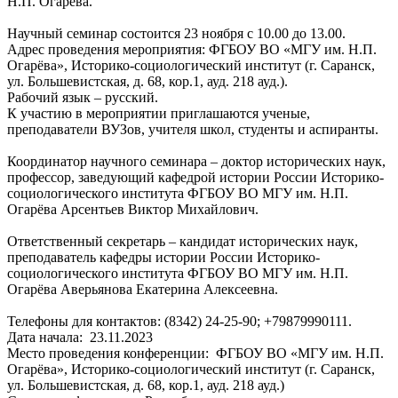
Н.П. Огарева.
Научный семинар состоится 23 ноября с 10.00 до 13.00.
Адрес проведения мероприятия: ФГБОУ ВО «МГУ им. Н.П.
Огарёва», Историко-социологический институт (г. Саранск,
ул. Большевистская, д. 68, кор.1, ауд. 218 ауд.).
Рабочий язык – русский.
К участию в мероприятии приглашаются ученые,
преподаватели ВУЗов, учителя школ, студенты и аспиранты.
Координатор научного семинара – доктор исторических наук,
профессор, заведующий кафедрой истории России Историко-
социологического института ФГБОУ ВО МГУ им. Н.П.
Огарёва Арсентьев Виктор Михайлович.
Ответственный секретарь – кандидат исторических наук,
преподаватель кафедры истории России Историко-
социологического института ФГБОУ ВО МГУ им. Н.П.
Огарёва Аверьянова Екатерина Алексеевна.
Телефоны для контактов: (8342) 24-25-90; +79879990111.
Дата начала:
23.11.2023
Место проведения конференции:
ФГБОУ ВО «МГУ им. Н.П.
Огарёва», Историко-социологический институт (г. Саранск,
ул. Большевистская, д. 68, кор.1, ауд. 218 ауд.)