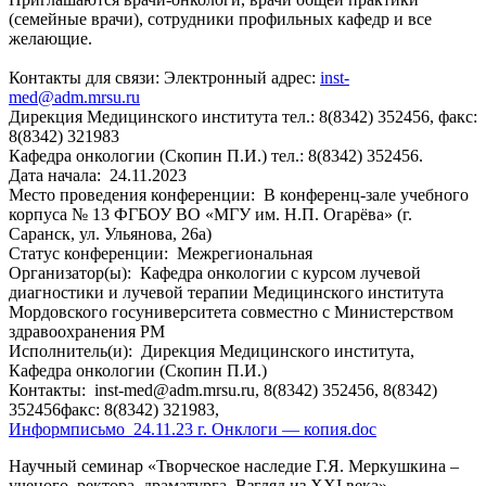
(семейные врачи), сотрудники профильных кафедр и все
желающие.
Контакты для связи: Электронный адрес:
inst-
med@adm.mrsu.ru
Дирекция Медицинского института тел.: 8(8342) 352456, факс:
8(8342) 321983
Кафедра онкологии (Скопин П.И.) тел.: 8(8342) 352456.
Дата начала:
24.11.2023
Место проведения конференции:
В конференц-зале учебного
корпуса № 13 ФГБОУ ВО «МГУ им. Н.П. Огарёва» (г.
Саранск, ул. Ульянова, 26а)
Статус конференции:
Межрегиональная
Организатор(ы):
Кафедра онкологии с курсом лучевой
диагностики и лучевой терапии Медицинского института
Мордовского госуниверситета совместно с Министерством
здравоохранения РМ
Исполнитель(и):
Дирекция Медицинского института,
Кафедра онкологии (Скопин П.И.)
Контакты:
inst-med@adm.mrsu.ru, 8(8342) 352456, 8(8342)
352456факс: 8(8342) 321983,
Информписьмо_24.11.23 г. Онклоги — копия.doc
Научный семинар «Творческое наследие Г.Я. Меркушкина –
ученого, ректора, драматурга. Взгляд из XXI века»