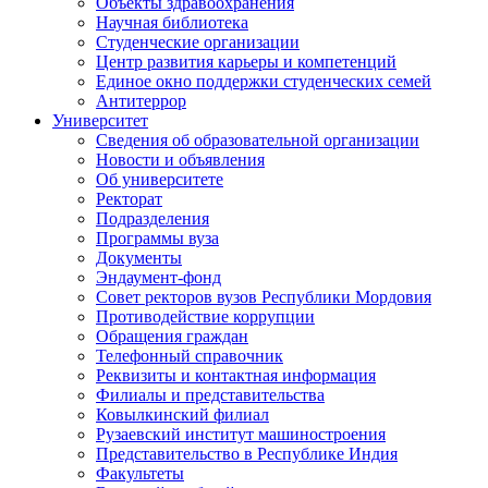
Объекты здравоохранения
Научная библиотека
Студенческие организации
Центр развития карьеры и компетенций
Единое окно поддержки студенческих семей
Антитеррор
Университет
Сведения об образовательной организации
Новости и объявления
Об университете
Ректорат
Подразделения
Программы вуза
Документы
Эндаумент-фонд
Совет ректоров вузов Республики Мордовия
Противодействие коррупции
Обращения граждан
Телефонный справочник
Реквизиты и контактная информация
Филиалы и представительства
Ковылкинский филиал
Рузаевский институт машиностроения
Представительство в Республике Индия
Факультеты