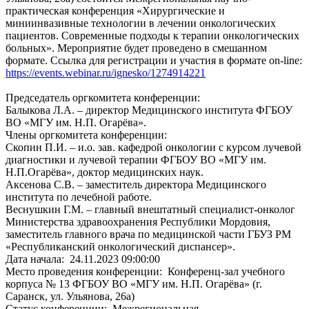
практическая конференция «Хирургические и
миниинвазивные технологии в лечении онкологических
пациентов. Современные подходы к терапии онкологических
больных». Мероприятие будет проведено в смешанном
формате. Ссылка для регистрации и участия в формате on-line:
https://events.webinar.ru/ignesko/1274914221
Председатель оргкомитета конференции:
Балыкова Л.А. – директор Медицинского института ФГБОУ
ВО «МГУ им. Н.П. Огарёва».
Члены оргкомитета конференции:
Скопин П.И. – и.о. зав. кафедрой онкологии с курсом лучевой
диагностики и лучевой терапии ФГБОУ ВО «МГУ им.
Н.П.Огарёва», доктор медицинских наук.
Аксенова С.В. – заместитель директора Медицинского
института по лечебной работе.
Веснушкин Г.М. – главный внештатный специалист-онколог
Министерства здравоохранения Республики Мордовия,
заместитель главного врача по медицинской части ГБУЗ РМ
«Республиканский онкологический диспансер».
Дата начала:
24.11.2023 09:00:00
Место проведения конференции:
Конференц-зал учебного
корпуса № 13 ФГБОУ ВО «МГУ им. Н.П. Огарёва» (г.
Саранск, ул. Ульянова, 26а)
Статус конференции:
Межрегиональная