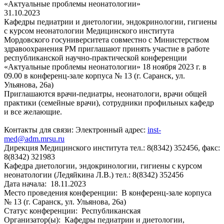
«Актуальные проблемы неонатологии»
31.10.2023
Кафедры педиатрии и диетологии, эндокринологии, гигиены
с курсом неонатологии Медицинского института
Мордовского госуниверситета совместно с Министерством
здравоохранения РМ приглашают принять участие в работе
республиканской научно-практической конференции
«Актуальные проблемы неонатологии» 18 ноября 2023 г. в
09.00 в конференц-зале корпуса № 13 (г. Саранск, ул.
Ульянова, 26а)
Приглашаются врачи-педиатры, неонатологи, врачи общей
практики (семейные врачи), сотрудники профильных кафедр
и все желающие.
Контакты для связи: Электронный адрес:
inst-
med@adm.mrsu.ru
Дирекция Медицинского института тел.: 8(8342) 352456, факс:
8(8342) 321983
Кафедра диетологии, эндокринологии, гигиены с курсом
неонатологии (Ледяйкина Л.В.) тел.: 8(8342) 352456
Дата начала:
18.11.2023
Место проведения конференции:
В конференц-зале корпуса
№ 13 (г. Саранск, ул. Ульянова, 26а)
Статус конференции:
Республиканская
Организатор(ы):
Кафедры педиатрии и диетологии,