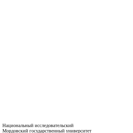
Статистика приёма
Большевистская ул., 68/1
dep-general@adm.mrsu.ru
+7 (8342) 24-37-32
Приёмная комиссия
Полежаева ул., 44
entrance-exam@adm.mrsu.ru
+7 (800) 222-13-77
© 1998–2026 МГУ им. Н.П. ОГАРЁВА
При использовании материалов сайта ссылка на источник
обязательна
Национальный исследовательский
Мордовский государственный университет