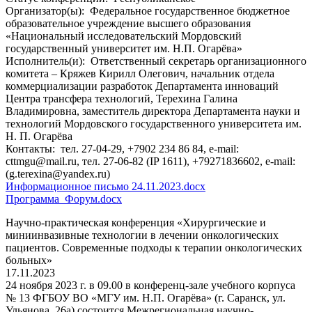
Организатор(ы):
Федеральное государственное бюджетное
образовательное учреждение высшего образования
«Национальный исследовательский Мордовский
государственный университет им. Н.П. Огарёва»
Исполнитель(и):
Ответственный секретарь организационного
комитета – Кряжев Кирилл Олегович, начальник отдела
коммерциализации разработок Департамента инноваций
Центра трансфера технологий, Терехина Галина
Владимировна, заместитель директора Департамента науки и
технологий Мордовского государственного университета им.
Н. П. Огарёва
Контакты:
тел. 27-04-29, +7902 234 86 84, e-mail:
cttmgu@mail.ru, тел. 27-06-82 (IP 1611), +79271836602, e-mail:
(g.terexina@yandex.ru)
Информационное письмо 24.11.2023.docx
Программа_Форум.docx
Научно-практическая конференция «Хирургические и
миниинвазивные технологии в лечении онкологических
пациентов. Современные подходы к терапии онкологических
больных»
17.11.2023
24 ноября 2023 г. в 09.00 в конференц-зале учебного корпуса
№ 13 ФГБОУ ВО «МГУ им. Н.П. Огарёва» (г. Саранск, ул.
Ульянова, 26а) состоится Межрегиональная научно-