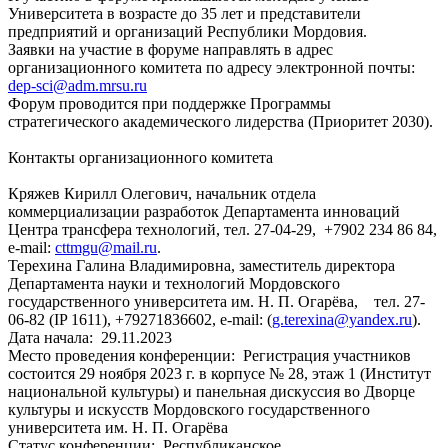
Университета в возрасте до 35 лет и представители
предприятий и организаций Республики Мордовия.
Заявки на участие в форуме направлять в адрес
организационного комитета по адресу электронной почты:
dep-sci@adm.mrsu.ru
Форум проводится при поддержке Программы
стратегического академического лидерства (Приоритет 2030).
Контакты организационного комитета
Кряжев Кирилл Олегович, начальник отдела
коммерциализации разработок Департамента инноваций
Центра трансфера технологий, тел. 27-04-29, +7902 234 86 84,
e-mail:
cttmgu@mail.ru
.
Терехина Галина Владимировна, заместитель директора
Департамента науки и технологий Мордовского
государственного университета им. Н. П. Огарёва, тел. 27-
06-82 (IP 1611), +79271836602, e-mail: (
g.terexina@yandex.ru
).
Дата начала:
29.11.2023
Место проведения конференции:
Регистрация участников
состоится 29 ноября 2023 г. в корпусе № 28, этаж 1 (Институт
национальной культуры) и панельная дискуссия во Дворце
культуры и искусств Мордовского государственного
университета им. Н. П. Огарёва
Статус конференции:
Республиканское