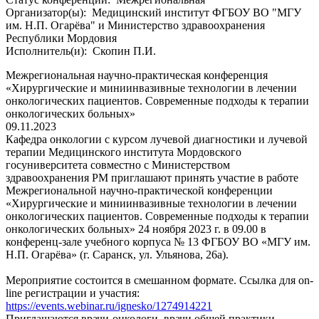
Организатор(ы):
Медицинский институт ФГБОУ ВО "МГУ
им. Н.П. Огарёва" и Министерство здравоохранения
Республики Мордовия
Исполнитель(и):
Скопин П.И.
Межрегиональная научно-практическая конференция
«Хирургические и миниинвазивные технологии в лечении
онкологических пациентов. Современные подходы к терапии
онкологических больных»
09.11.2023
Кафедра онкологии с курсом лучевой диагностики и лучевой
терапии Медицинского института Мордовского
госуниверситета совместно с Министерством
здравоохранения РМ приглашают принять участие в работе
Межрегиональной научно-практической конференции
«Хирургические и миниинвазивные технологии в лечении
онкологических пациентов. Современные подходы к терапии
онкологических больных» 24 ноября 2023 г. в 09.00 в
конференц-зале учебного корпуса № 13 ФГБОУ ВО «МГУ им.
Н.П. Огарёва» (г. Саранск, ул. Ульянова, 26а).
Мероприятие состоится в смешанном формате. Ссылка для on-
line регистрации и участия:
https://events.webinar.ru/ignesko/1274914221
Приглашаются врачи-онкологи, врачи общей практики