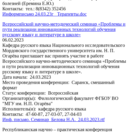
болезней (Еремина Е.Ю.)
Контакты:
тел.: 8(8342) 352456
Информписьмо 24.03.23г_ Терапевты.doc
Всероссийский научно-методический семинар «Проблемы и
пути реализации инновационных технологий обучения
русскому языку и литературе в школе»
06.02.2023
Кафедра русского языка Национального исследовательского
Мордовского государственного университета им. Н. П.
Огарёва приглашает вас принять участие в работе
Всероссийского научно-методического семинара «Проблемы
и пути реализации инновационных технологий обучения
русскому языку и литературе в школе».
Дата начала:
24.03.2023
Место проведения конференции:
Саранск, смешанный
формат
Статус конференции:
Всероссийская
Организатор(ы):
Филологический факультет ФГБОУ ВО
"МГУ им. Н.П. Огарёва"
Исполнитель(и):
кафедра русского языка
Контакты:
47-60-87, 27-03-07, 27-04-03
Инф. письмо. Семинар_Белова Н.А._24.03.2023.rtf
Республиканская научно – практическая конференция