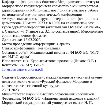
Кафедра инфекционных болезней Медицинского института
Мордовского госуниверситета совместно с Министерством
здравоохранения РМ приглашают принять участие в работе
региональной научно-практической конференции
«Актуальные аспекты наружной терапии неинфекционных
дерматозов» 13 марта 2023 г. в 10.00 на клинической базе
курса дерматовенерологии (актовый зал ГБУЗ РМ «МРКВД»,
г. Саранск, ул. Ульянова д. 32, по согласованию). Мероприятие
состоится в очном формате.
Дата начала:
13.03.2023
Место проведения конференции:
Саранск
Статус конференции:
Региональная
Организатор(ы):
Медицинский институт ФГБОУ ВО "МГУ
им. Н.П.Огарёва"
Исполнитель(и):
Курс дерматовенерологии (Дикова О.В.)
Контакты:
8(8342) 354659
13 марта дерматологи.pdf
Седьмые Всероссийские (с международным участием) научно-
педагогические чтения «Русский фольклор Мордовии в
контексте отечественной культуры»
23.01.2023
Министерство науки и высшего образования Российской
Федерации, ФГБОУ ВО «Национальный исследовательский
Мордовский государственный университет имени Н. П.