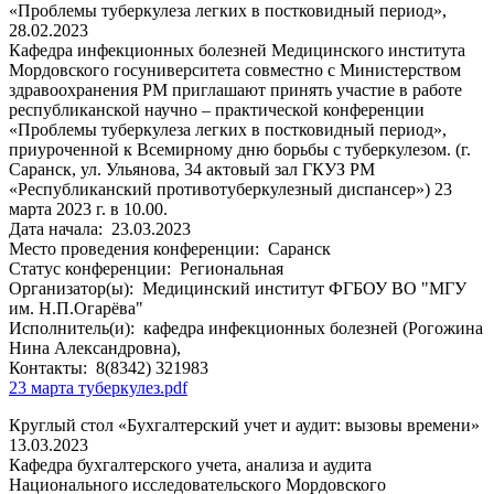
«Проблемы туберкулеза легких в постковидный период»,
28.02.2023
Кафедра инфекционных болезней Медицинского института
Мордовского госуниверситета совместно с Министерством
здравоохранения РМ приглашают принять участие в работе
республиканской научно – практической конференции
«Проблемы туберкулеза легких в постковидный период»,
приуроченной к Всемирному дню борьбы с туберкулезом. (г.
Саранск, ул. Ульянова, 34 актовый зал ГКУЗ РМ
«Республиканский противотуберкулезный диспансер») 23
марта 2023 г. в 10.00.
Дата начала:
23.03.2023
Место проведения конференции:
Саранск
Статус конференции:
Региональная
Организатор(ы):
Медицинский институт ФГБОУ ВО "МГУ
им. Н.П.Огарёва"
Исполнитель(и):
кафедра инфекционных болезней (Рогожина
Нина Александровна),
Контакты:
8(8342) 321983
23 марта туберкулез.pdf
Круглый стол «Бухгалтерский учет и аудит: вызовы времени»
13.03.2023
Кафедра бухгалтерского учета, анализа и аудита
Национального исследовательского Мордовского