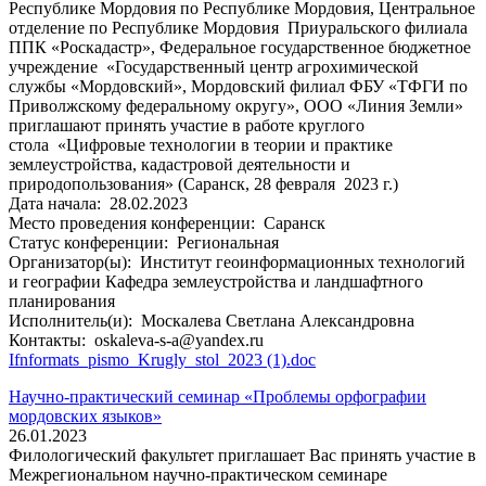
Республике Мордовия по Республике Мордовия, Центральное
отделение по Республике Мордовия Приуральского филиала
ППК «Роскадастр», Федеральное государственное бюджетное
учреждение «Государственный центр агрохимической
службы «Мордовский», Мордовский филиал ФБУ «ТФГИ по
Приволжскому федеральному округу», ООО «Линия Земли»
приглашают принять участие в работе круглого
стола «Цифровые технологии в теории и практике
землеустройства, кадастровой деятельности и
природопользования» (Саранск, 28 февраля 2023 г.)
Дата начала:
28.02.2023
Место проведения конференции:
Саранск
Статус конференции:
Региональная
Организатор(ы):
Институт геоинформационных технологий
и географии Кафедра землеустройства и ландшафтного
планирования
Исполнитель(и):
Москалева Светлана Александровна
Контакты:
oskaleva-s-a@yandex.ru
Ifnformats_pismo_Krugly_stol_2023 (1).doc
Научно-практический семинар «Проблемы орфографии
мордовских языков»
26.01.2023
Филологический факультет приглашает Вас принять участие в
Межрегиональном научно-практическом семинарe