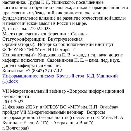
наставника. Труды К.Д. Ушинского, посвященные
воспитанию и обучению человека, а также формированию его
нравственных убеждений как личности, оказали
фундаментальное влияние на развитие отечественной школы
и педагогической мысли в России и мире.
Дата начала:
27.02.2023
Место проведения конференции:
Саранск
Статус конференции:
Внутриувзовская
Организатор(ы):
Историко-социологический институт
ФГБОУ ВО "МГУ им. Н.П.Огарёва"
Исполнитель(и):
Кирдяшова Е. В. – канд. пед. наук, доцент
кафедры психологии. Садовникова Н. Е. – канд. пед. наук,
доцент кафедры психологии.
Контакты:
+7 (8342) 27-07-12.
Информационное письмо_Круглый стол_К.Д. Ушинский
(1).docx
VII Межрегиональный вебинар «Вопросы информационной
безопасности»
26.01.2023
21 февраля 2023 г. в ФГБОУ ВО «МГУ им. Н.П. Огарёва»
пройдет VII Межрегиональный вебинар «Вопросы
информационной безопасности» (совместно с ЕГУ им. И. А.
Бунина, г. Елец, АГТУ, г. Астрахань и ВолГУ,
г. Волгоград)