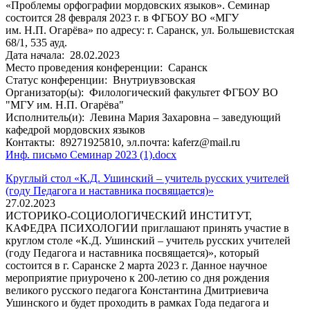
«Проблемы орфографии мордовских языков». Семинар
состоится 28 февраля 2023 г. в ФГБОУ ВО «МГУ
им. Н.П. Огарёва» по адресу: г. Саранск, ул. Большевистская
68/1, 535 ауд.
Дата начала:
28.02.2023
Место проведения конференции:
Саранск
Статус конференции:
Внутриувзовская
Организатор(ы):
Филологический факультет ФГБОУ ВО
"МГУ им. Н.П. Огарёва"
Исполнитель(и):
Левина Мария Захаровна – заведующий
кафедрой мордовских языков
Контакты:
89271925810, эл.почта: kaferz@mail.ru
Инф. письмо Семинар 2023 (1).docx
Круглый стол «К.Д. Ушинский – учитель русских учителей
(году Педагога и наставника посвящается)»
27.02.2023
ИСТОРИКО-СОЦИОЛОГИЧЕСКИЙ ИНСТИТУТ,
КАФЕДРА ПСИХОЛОГИИ приглашают принять участие в
круглом столе «К.Д. Ушинский – учитель русских учителей
(году Педагога и наставника посвящается)», который
состоится в г. Саранске 2 марта 2023 г. Данное научное
мероприятие приурочено к 200-летию со дня рождения
великого русского педагога Константина Дмитриевича
Ушинского и будет проходить в рамках Года педагога и