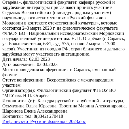
Огарёва», филологический факультет, кафедра русской и
зарубежной литературы приглашают принять участие в
Седьмых Всероссийских (с международным участием)
научно-педагогических чтениях «Русский фольклор
Мордовии в контексте отечественной культуры», которые
состоятся 2–3 марта 2023 г. на филологическом факультете
ФГБОУ ВО «Национальный исследовательский Мордовский
государственный университет им. Н. П. Огарёва» (г. Саранск,
ул. Большевистская, 68/1, ауд. 535, начало 2 марта в 13.00
часов). Участники из городов РФ, стран ближнего и дальнего
зарубежья могут участвовать дистанционно.
Дата начала:
02.03.2023
Дата окончания:
03.03.2023
Место проведения конференции:
г. Саранск, смешанный
формат
Статус конференции:
Всероссийская с международным
участием
Организатор(ы):
Филологический факультет ФГБОУ ВО
"МГУ им. Н.П. Огарёва"
Исполнитель(и):
Кафедра русской и зарубежной литературы,
Осьмухина Ольга Юрьевна, Тростина Марина Александровна,
Шаронова Елена Александровна
Контакты:
тел: 8(8342) 270418
Инф. письмо_Русский фольклор_2023.doc