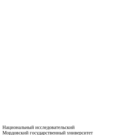
Статистика приёма
Большевистская ул., 68/1
dep-general@adm.mrsu.ru
+7 (8342) 24-37-32
Приёмная комиссия
Полежаева ул., 44
entrance-exam@adm.mrsu.ru
+7 (800) 222-13-77
© 1998–2026 МГУ им. Н.П. ОГАРЁВА
При использовании материалов сайта ссылка на источник
обязательна
Национальный исследовательский
Мордовский государственный университет