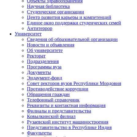
Объекты здравоохранения
Научная библиотека
Студенческие организации
Центр развития карьеры и компетенций
Единое окно поддержки студенческих семей
Антитеррор
Университет
Сведения об образовательной организации
Новости и объявления
Об университете
Ректорат
Подразделения
Программы вуза
Документы
Эндаумент-фонд
Совет ректоров вузов Республики Мордовия
Противодействие коррупции
Обращения граждан
Телефонный справочник
Реквизиты и контактная информация
Филиалы и представительства
Ковылкинский филиал
Рузаевский институт машиностроения
Представительство в Республике Индия
Факультеты