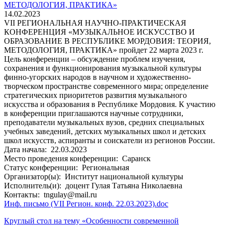
МЕТОДОЛОГИЯ, ПРАКТИКА»
14.02.2023
VII РЕГИОНАЛЬНАЯ НАУЧНО-ПРАКТИЧЕСКАЯ
КОНФЕРЕНЦИЯ «МУЗЫКАЛЬНОЕ ИСКУССТВО И
ОБРАЗОВАНИЕ В РЕСПУБЛИКЕ МОРДОВИЯ: ТЕОРИЯ,
МЕТОДОЛОГИЯ, ПРАКТИКА» пройдет 22 марта 2023 г.
Цель конференции – обсуждение проблем изучения,
сохранения и функционирования музыкальной культуры
финно-угорских народов в научном и художественно-
творческом пространстве современного мира; определение
стратегических приоритетов развития музыкального
искусства и образования в Республике Мордовия. К участию
в конференции приглашаются научные сотрудники,
преподаватели музыкальных вузов, средних специальных
учебных заведений, детских музыкальных школ и детских
школ искусств, аспиранты и соискатели из регионов России.
Дата начала:
22.03.2023
Место проведения конференции:
Саранск
Статус конференции:
Региональная
Организатор(ы):
Институт национальной культуры
Исполнитель(и):
доцент Гулая Татьяна Николаевна
Контакты:
tngulay@mail.ru
Инф. письмо (VII Регион. конф. 22.03.2023).doc
Круглый стол на тему «Особенности современной