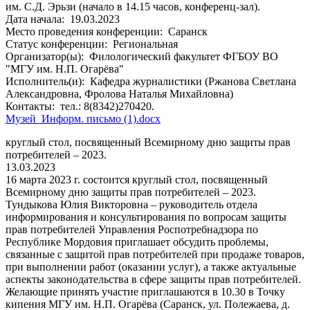
им. С.Д. Эрьзи (начало в 14.15 часов, конференц-зал).
Дата начала:
19.03.2023
Место проведения конференции:
Саранск
Статус конференции:
Региональная
Организатор(ы):
Филологический факультет ФГБОУ ВО
"МГУ им. Н.П. Огарёва"
Исполнитель(и):
Кафедра журналистики (Ржанова Светлана
Александровна, Фролова Наталья Михайловна)
Контакты:
тел.: 8(8342)270420.
Музей_Информ. письмо (1).docx
круглый стол, посвященный Всемирному дню защиты прав
потребителей – 2023.
13.03.2023
16 марта 2023 г. состоится круглый стол, посвященный
Всемирному дню защиты прав потребителей – 2023.
Тундыкова Юлия Викторовна – руководитель отдела
информирования и консультирования по вопросам защиты
прав потребителей Управления Роспотребнадзора по
Республике Мордовия приглашает обсудить проблемы,
связанные с защитой прав потребителей при продаже товаров,
при выполнении работ (оказании услуг), а также актуальные
аспекты законодательства в сфере защиты прав потребителей.
Желающие принять участие приглашаются в 10.30 в Точку
кипения МГУ им. Н.П. Огарёва (Саранск, ул. Полежаева, д.