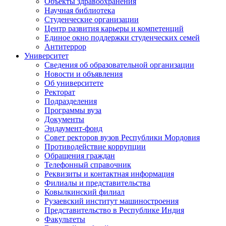
Объекты здравоохранения
Научная библиотека
Студенческие организации
Центр развития карьеры и компетенций
Единое окно поддержки студенческих семей
Антитеррор
Университет
Сведения об образовательной организации
Новости и объявления
Об университете
Ректорат
Подразделения
Программы вуза
Документы
Эндаумент-фонд
Совет ректоров вузов Республики Мордовия
Противодействие коррупции
Обращения граждан
Телефонный справочник
Реквизиты и контактная информация
Филиалы и представительства
Ковылкинский филиал
Рузаевский институт машиностроения
Представительство в Республике Индия
Факультеты