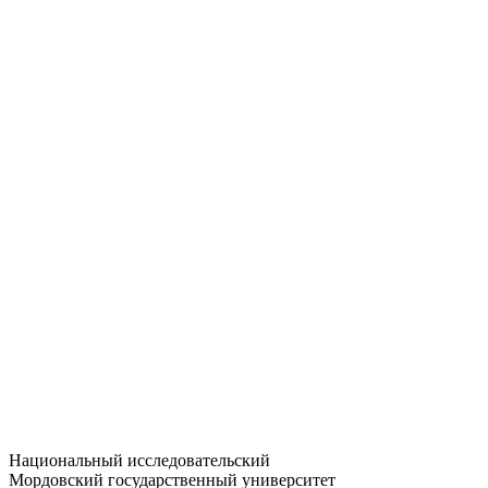
Статистика приёма
Большевистская ул., 68/1
dep-general@adm.mrsu.ru
+7 (8342) 24-37-32
Приёмная комиссия
Полежаева ул., 44
entrance-exam@adm.mrsu.ru
+7 (800) 222-13-77
© 1998–2026 МГУ им. Н.П. ОГАРЁВА
При использовании материалов сайта ссылка на источник
обязательна
Национальный исследовательский
Мордовский государственный университет