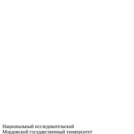
Статистика приёма
Большевистская ул., 68/1
dep-general@adm.mrsu.ru
+7 (8342) 24-37-32
Приёмная комиссия
Полежаева ул., 44
entrance-exam@adm.mrsu.ru
+7 (800) 222-13-77
© 1998–2026 МГУ им. Н.П. ОГАРЁВА
При использовании материалов сайта ссылка на источник
обязательна
Национальный исследовательский
Мордовский государственный университет