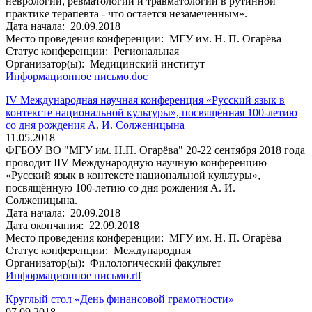
неврологии, ревматологии и травматологии в рутинной
практике терапевта - что остается незамеченным».
Дата начала:
20.09.2018
Место проведения конференции:
МГУ им. Н. П. Огарёва
Статус конференции:
Региональная
Организатор(ы):
Медицинский институт
Информационное письмо.doc
IV Международная научная конференция «Русский язык в
контексте национальной культуры», посвящённая 100-летию
со дня рождения А. И. Солженицына
11.05.2018
ФГБОУ ВО "МГУ им. Н.П. Огарёва" 20-22 сентября 2018 года
проводит IIV Международную научную конференцию
«Русский язык в контексте национальной культуры»,
посвящённую 100-летию со дня рождения А. И.
Солженицына.
Дата начала:
20.09.2018
Дата окончания:
22.09.2018
Место проведения конференции:
МГУ им. Н. П. Огарёва
Статус конференции:
Международная
Организатор(ы):
Филологический факультет
Информационное письмо.rtf
Круглый стол «День финансовой грамотности»
07.09.2018