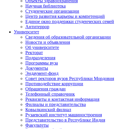
Объекты здравоохранения
Научная библиотека
Студенческие организации
Центр развития карьеры и компетенций
Единое окно поддержки студенческих семей
Антитеррор
Университет
Сведения об образовательной организации
Новости и объявления
Об университете
Ректорат
Подразделения
Программы вуза
Документы
Эндаумент-фонд
Совет ректоров вузов Республики Мордовия
Противодействие коррупции
Обращения граждан
Телефонный справочник
Реквизиты и контактная информация
Филиалы и представительства
Ковылкинский филиал
Рузаевский институт машиностроения
Представительство в Республике Индия
Факультеты