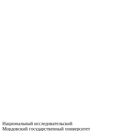
Статистика приёма
Большевистская ул., 68/1
dep-general@adm.mrsu.ru
+7 (8342) 24-37-32
Приёмная комиссия
Полежаева ул., 44
entrance-exam@adm.mrsu.ru
+7 (800) 222-13-77
© 1998–2026 МГУ им. Н.П. ОГАРЁВА
При использовании материалов сайта ссылка на источник
обязательна
Национальный исследовательский
Мордовский государственный университет