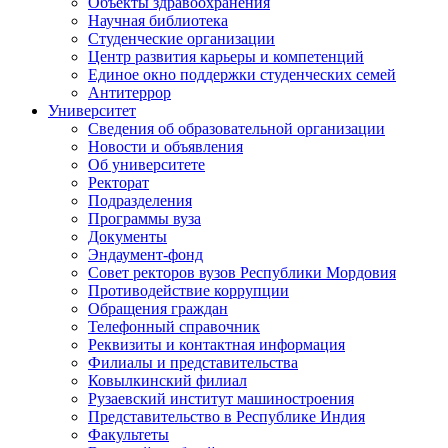
Объекты здравоохранения
Научная библиотека
Студенческие организации
Центр развития карьеры и компетенций
Единое окно поддержки студенческих семей
Антитеррор
Университет
Сведения об образовательной организации
Новости и объявления
Об университете
Ректорат
Подразделения
Программы вуза
Документы
Эндаумент-фонд
Совет ректоров вузов Республики Мордовия
Противодействие коррупции
Обращения граждан
Телефонный справочник
Реквизиты и контактная информация
Филиалы и представительства
Ковылкинский филиал
Рузаевский институт машиностроения
Представительство в Республике Индия
Факультеты