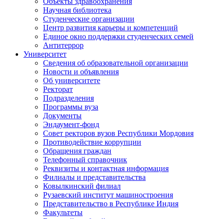
Объекты здравоохранения
Научная библиотека
Студенческие организации
Центр развития карьеры и компетенций
Единое окно поддержки студенческих семей
Антитеррор
Университет
Сведения об образовательной организации
Новости и объявления
Об университете
Ректорат
Подразделения
Программы вуза
Документы
Эндаумент-фонд
Совет ректоров вузов Республики Мордовия
Противодействие коррупции
Обращения граждан
Телефонный справочник
Реквизиты и контактная информация
Филиалы и представительства
Ковылкинский филиал
Рузаевский институт машиностроения
Представительство в Республике Индия
Факультеты