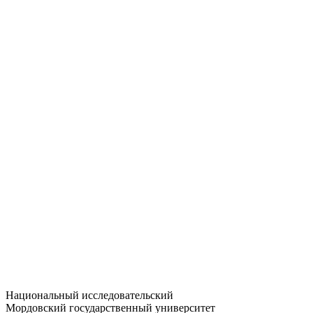
Статистика приёма
Большевистская ул., 68/1
dep-general@adm.mrsu.ru
+7 (8342) 24-37-32
Приёмная комиссия
Полежаева ул., 44
entrance-exam@adm.mrsu.ru
+7 (800) 222-13-77
© 1998–2026 МГУ им. Н.П. ОГАРЁВА
При использовании материалов сайта ссылка на источник
обязательна
Национальный исследовательский
Мордовский государственный университет