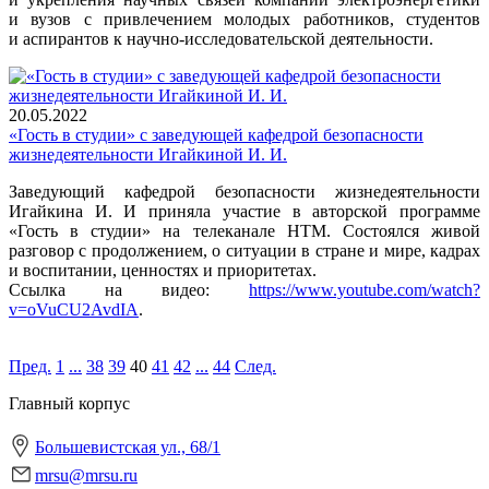
и вузов с привлечением молодых работников, студентов
и аспирантов к научно-исследовательской деятельности.
20.05.2022
«Гость в студии» с заведующей кафедрой безопасности
жизнедеятельности Игайкиной И. И.
Заведующий кафедрой безопасности жизнедеятельности
Игайкина И. И приняла участие в авторской программе
«Гость в студии» на телеканале НТМ. Состоялся живой
разговор с продолжением, о ситуации в стране и мире, кадрах
и воспитании, ценностях и приоритетах.
Ссылка на видео:
https://www.youtube.com/watch?
v=oVuCU2AvdIA
.
Пред.
1
...
38
39
40
41
42
...
44
След.
Главный корпус
Большевистская ул., 68/1
mrsu@mrsu.ru