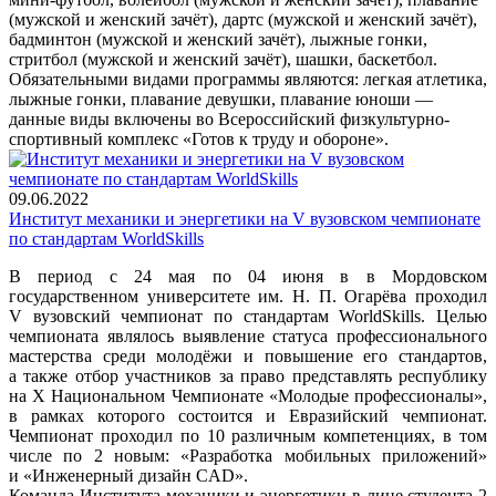
(мужской и женский зачёт), дартс (мужской и женский зачёт),
бадминтон (мужской и женский зачёт), лыжные гонки,
стритбол (мужской и женский зачёт), шашки, баскетбол.
Обязательными видами программы являются: легкая атлетика,
лыжные гонки, плавание девушки, плавание юноши —
данные виды включены во Всероссийский физкультурно-
спортивный комплекс «Готов к труду и обороне».
09.06.2022
Институт механики и энергетики на V вузовском чемпионате
по стандартам WorldSkills
В период с 24 мая по 04 июня в в Мордовском
государственном университете им. Н. П. Огарёва проходил
V вузовский чемпионат по стандартам WorldSkills. Целью
чемпионата являлось выявление статуса профессионального
мастерства среди молодёжи и повышение его стандартов,
а также отбор участников за право представлять республику
на Х Национальном Чемпионате «Молодые профессионалы»,
в рамках которого состоится и Евразийский чемпионат.
Чемпионат проходил по 10 различным компетенциях, в том
числе по 2 новым: «Разработка мобильных приложений»
и «Инженерный дизайн CAD».
Команда Института механики и энергетики в лице студента 2