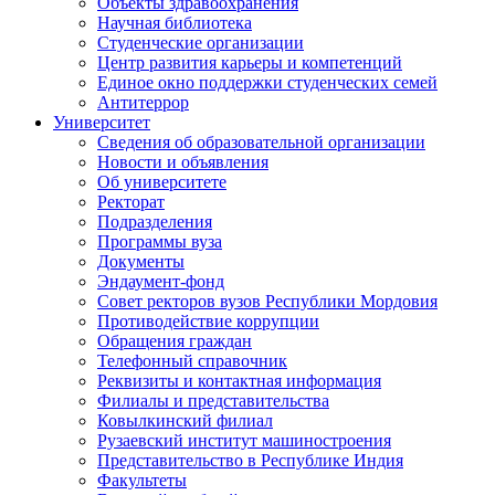
Объекты здравоохранения
Научная библиотека
Студенческие организации
Центр развития карьеры и компетенций
Единое окно поддержки студенческих семей
Антитеррор
Университет
Сведения об образовательной организации
Новости и объявления
Об университете
Ректорат
Подразделения
Программы вуза
Документы
Эндаумент-фонд
Совет ректоров вузов Республики Мордовия
Противодействие коррупции
Обращения граждан
Телефонный справочник
Реквизиты и контактная информация
Филиалы и представительства
Ковылкинский филиал
Рузаевский институт машиностроения
Представительство в Республике Индия
Факультеты