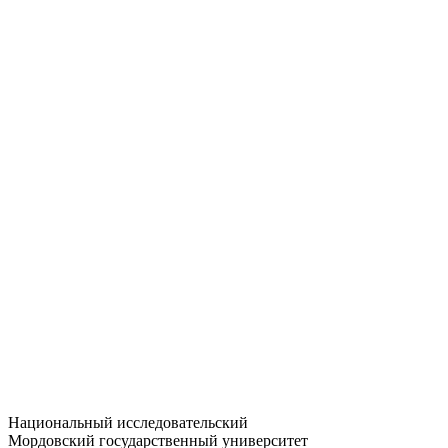
Статистика приёма
Большевистская ул., 68/1
dep-general@adm.mrsu.ru
+7 (8342) 24-37-32
Приёмная комиссия
Полежаева ул., 44
entrance-exam@adm.mrsu.ru
+7 (800) 222-13-77
© 1998–2026 МГУ им. Н.П. ОГАРЁВА
При использовании материалов сайта ссылка на источник
обязательна
Национальный исследовательский
Мордовский государственный университет