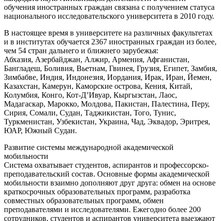
обучения иностранных граждан связана с получением статуса
национального исследовательского университета в 2010 году.
В настоящее время в университете на различных факультетах
и в институтах обучается 2367 иностранных граждан из более,
чем 54 стран дальнего и ближнего зарубежья:
Абхазия, Азербайджан, Алжир, Армения, Афганистан,
Бангладеш, Боливия, Вьетнам, Гвинея, Грузия, Египет, Замбия,
Зимбабве, Индия, Индонезия, Иордания, Ирак, Иран, Йемен,
Казахстан, Камерун, Каморские острова, Кения, Китай,
Колумбия, Конго, Кот-Д’Ивуар, Кыргызстан, Лаос,
Мадагаскар, Марокко, Молдова, Пакистан, Палестина, Перу,
Сирия, Сомали, Судан, Таджикистан, Того, Тунис,
Туркменистан, Узбекистан, Украина, Чад, Эквадор, Эритрея,
ЮАР, Южный Судан.
Развитие системы международной академической
мобильности
Система охватывает студентов, аспирантов и профессорско-
преподавательский состав. Основные формы академической
мобильности взаимно дополняют друг друга: обмен на основе
краткосрочных образовательных программ, разработка
совместных образовательных программ, обмен
преподавателями и исследователями. Ежегодно более 200
сотрудников, студентов и аспирантов университета выезжают