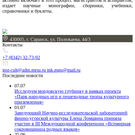
активно включает в этот процесс магистрантов и аспирантов;
издает научные монографии, сборники, учебники,
справочники и буклеты.
430005, г. Саранск, ул. Полежаева, 44/3
Контакты
+7 (8342)
32-73-92
inst-cult@adm.mrsu.ru ink.mgu@mail.ru
Последние новости
07.07
Исследуем мордовскую глубинку в рамках проекта
«Парк народных игр и пешеходные тропы культурного
приземления»
01.07
Заведующий Научно-исследовательской лабораторией
финно-угорской культуры Елена Ломшина приняла
участие в III Международной конференции «Всемирная
сокровищница родных языков»
25.06