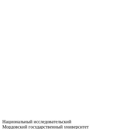
Статистика приёма
Большевистская ул., 68/1
dep-general@adm.mrsu.ru
+7 (8342) 24-37-32
Приёмная комиссия
Полежаева ул., 44
entrance-exam@adm.mrsu.ru
+7 (800) 222-13-77
© 1998–2026 МГУ им. Н.П. ОГАРЁВА
При использовании материалов сайта ссылка на источник
обязательна
Национальный исследовательский
Мордовский государственный университет