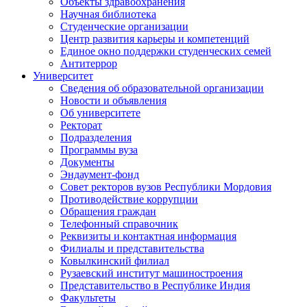
Объекты здравоохранения
Научная библиотека
Студенческие организации
Центр развития карьеры и компетенций
Единое окно поддержки студенческих семей
Антитеррор
Университет
Сведения об образовательной организации
Новости и объявления
Об университете
Ректорат
Подразделения
Программы вуза
Документы
Эндаумент-фонд
Совет ректоров вузов Республики Мордовия
Противодействие коррупции
Обращения граждан
Телефонный справочник
Реквизиты и контактная информация
Филиалы и представительства
Ковылкинский филиал
Рузаевский институт машиностроения
Представительство в Республике Индия
Факультеты