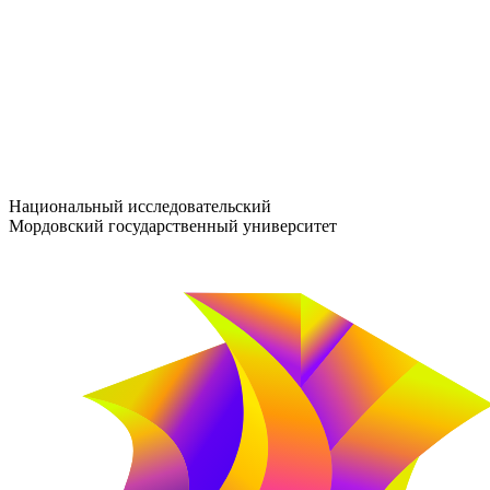
entrance-exam@adm.mrsu.ru
+7 (800) 222-13-77
© 1998–2026 МГУ им. Н.П. ОГАРЁВА
При использовании материалов сайта ссылка на источник обяз
Национальный исследовательский
Мордовский государственный университет