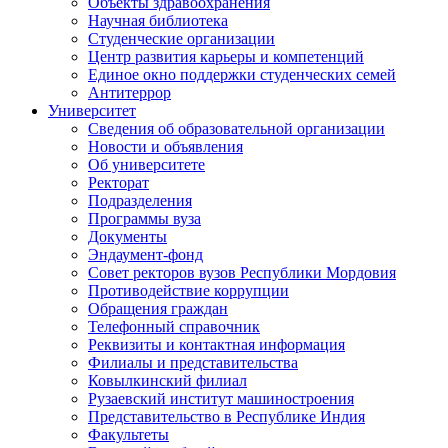
Объекты здравоохранения
Научная библиотека
Студенческие организации
Центр развития карьеры и компетенций
Единое окно поддержки студенческих семей
Антитеррор
Университет
Сведения об образовательной организации
Новости и объявления
Об университете
Ректорат
Подразделения
Программы вуза
Документы
Эндаумент-фонд
Совет ректоров вузов Республики Мордовия
Противодействие коррупции
Обращения граждан
Телефонный справочник
Реквизиты и контактная информация
Филиалы и представительства
Ковылкинский филиал
Рузаевский институт машиностроения
Представительство в Республике Индия
Факультеты