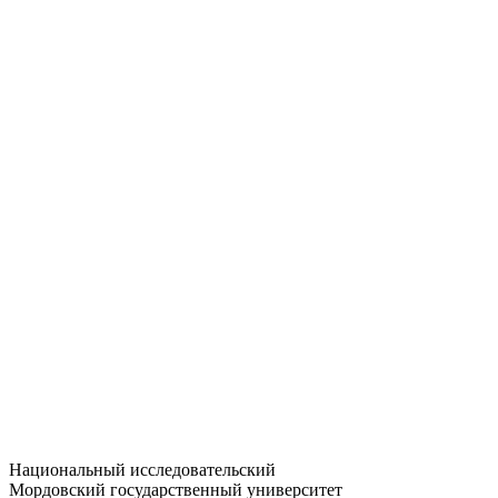
Статистика приёма
Большевистская ул., 68/1
dep-general@adm.mrsu.ru
+7 (8342) 24-37-32
Приёмная комиссия
Полежаева ул., 44
entrance-exam@adm.mrsu.ru
+7 (800) 222-13-77
© 1998–2026 МГУ им. Н.П. ОГАРЁВА
При использовании материалов сайта ссылка на источник
обязательна
Национальный исследовательский
Мордовский государственный университет