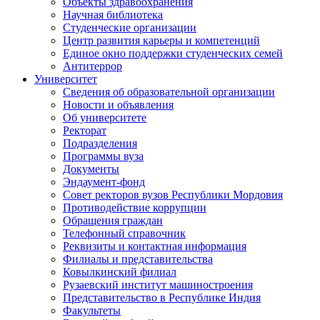
Объекты здравоохранения
Научная библиотека
Студенческие организации
Центр развития карьеры и компетенций
Единое окно поддержки студенческих семей
Антитеррор
Университет
Сведения об образовательной организации
Новости и объявления
Об университете
Ректорат
Подразделения
Программы вуза
Документы
Эндаумент-фонд
Совет ректоров вузов Республики Мордовия
Противодействие коррупции
Обращения граждан
Телефонный справочник
Реквизиты и контактная информация
Филиалы и представительства
Ковылкинский филиал
Рузаевский институт машиностроения
Представительство в Республике Индия
Факультеты