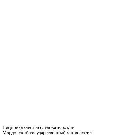
Статистика приёма
Большевистская ул., 68/1
dep-general@adm.mrsu.ru
+7 (8342) 24-37-32
Приёмная комиссия
Полежаева ул., 44
entrance-exam@adm.mrsu.ru
+7 (800) 222-13-77
© 1998–2026 МГУ им. Н.П. ОГАРЁВА
При использовании материалов сайта ссылка на источник
обязательна
Национальный исследовательский
Мордовский государственный университет