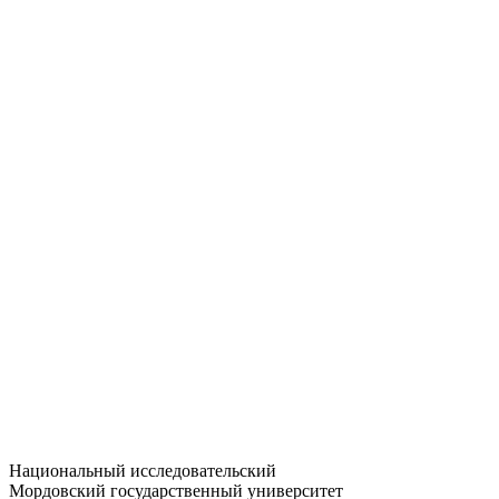
Статистика приёма
Большевистская ул., 68/1
dep-general@adm.mrsu.ru
+7 (8342) 24-37-32
Приёмная комиссия
Полежаева ул., 44
entrance-exam@adm.mrsu.ru
+7 (800) 222-13-77
© 1998–2026 МГУ им. Н.П. ОГАРЁВА
При использовании материалов сайта ссылка на источник
обязательна
Национальный исследовательский
Мордовский государственный университет