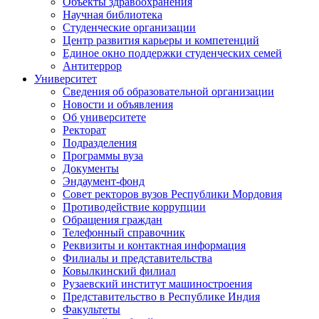
Объекты здравоохранения
Научная библиотека
Студенческие организации
Центр развития карьеры и компетенций
Единое окно поддержки студенческих семей
Антитеррор
Университет
Сведения об образовательной организации
Новости и объявления
Об университете
Ректорат
Подразделения
Программы вуза
Документы
Эндаумент-фонд
Совет ректоров вузов Республики Мордовия
Противодействие коррупции
Обращения граждан
Телефонный справочник
Реквизиты и контактная информация
Филиалы и представительства
Ковылкинский филиал
Рузаевский институт машиностроения
Представительство в Республике Индия
Факультеты