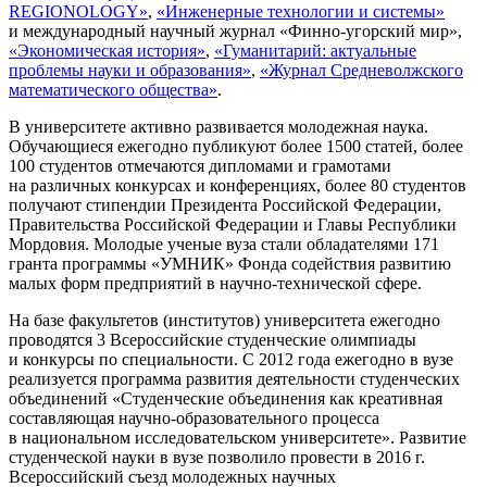
REGIONOLOGY»
,
«Инженерные технологии и системы»
и международный научный журнал «Финно-угорский мир»,
«Экономическая история»
,
«Гуманитарий: актуальные
проблемы науки и образования»
,
«Журнал Средневолжского
математического общества»
.
В университете активно развивается молодежная наука.
Обучающиеся ежегодно публикуют более 1500 статей, более
100 студентов отмечаются дипломами и грамотами
на различных конкурсах и конференциях, более 80 студентов
получают стипендии Президента Российской Федерации,
Правительства Российской Федерации и Главы Республики
Мордовия. Молодые ученые вуза стали обладателями 171
гранта программы «УМНИК» Фонда содействия развитию
малых форм предприятий в научно-технической сфере.
На базе факультетов (институтов) университета ежегодно
проводятся 3 Всероссийские студенческие олимпиады
и конкурсы по специальности. С 2012 года ежегодно в вузе
реализуется программа развития деятельности студенческих
объединений «Студенческие объединения как креативная
составляющая научно-образовательного процесса
в национальном исследовательском университете». Развитие
студенческой науки в вузе позволило провести в 2016 г.
Всероссийский съезд молодежных научных