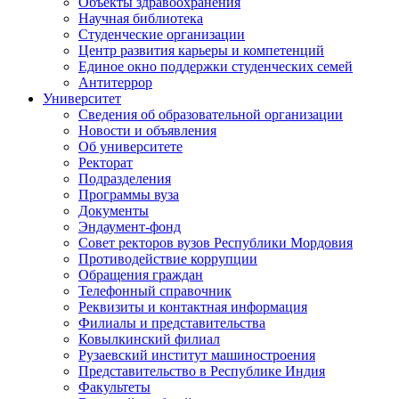
Объекты здравоохранения
Научная библиотека
Студенческие организации
Центр развития карьеры и компетенций
Единое окно поддержки студенческих семей
Антитеррор
Университет
Сведения об образовательной организации
Новости и объявления
Об университете
Ректорат
Подразделения
Программы вуза
Документы
Эндаумент-фонд
Совет ректоров вузов Республики Мордовия
Противодействие коррупции
Обращения граждан
Телефонный справочник
Реквизиты и контактная информация
Филиалы и представительства
Ковылкинский филиал
Рузаевский институт машиностроения
Представительство в Республике Индия
Факультеты