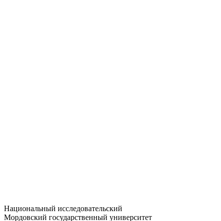
Статистика приёма
Большевистская ул., 68/1
dep-general@adm.mrsu.ru
+7 (8342) 24-37-32
Приёмная комиссия
Полежаева ул., 44
entrance-exam@adm.mrsu.ru
+7 (800) 222-13-77
© 1998–2026 МГУ им. Н.П. ОГАРЁВА
При использовании материалов сайта ссылка на источник
обязательна
Национальный исследовательский
Мордовский государственный университет