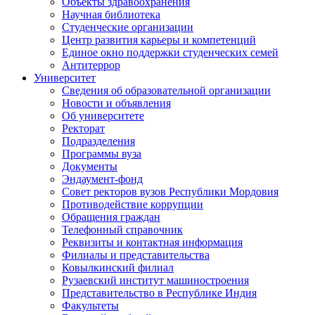
Объекты здравоохранения
Научная библиотека
Студенческие организации
Центр развития карьеры и компетенций
Единое окно поддержки студенческих семей
Антитеррор
Университет
Сведения об образовательной организации
Новости и объявления
Об университете
Ректорат
Подразделения
Программы вуза
Документы
Эндаумент-фонд
Совет ректоров вузов Республики Мордовия
Противодействие коррупции
Обращения граждан
Телефонный справочник
Реквизиты и контактная информация
Филиалы и представительства
Ковылкинский филиал
Рузаевский институт машиностроения
Представительство в Республике Индия
Факультеты