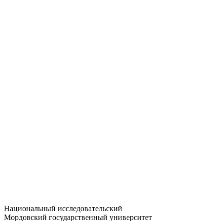
Статистика приёма
Большевистская ул., 68/1
dep-general@adm.mrsu.ru
+7 (8342) 24-37-32
Приёмная комиссия
Полежаева ул., 44
entrance-exam@adm.mrsu.ru
+7 (800) 222-13-77
© 1998–2026 МГУ им. Н.П. ОГАРЁВА
При использовании материалов сайта ссылка на источник
обязательна
Национальный исследовательский
Мордовский государственный университет