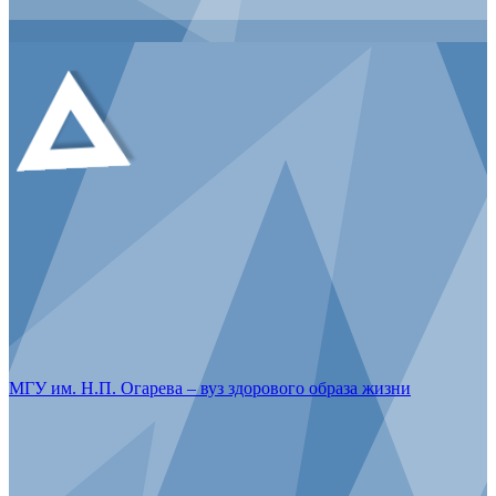
МГУ им. Н.П. Огарева – вуз здорового образа жизни