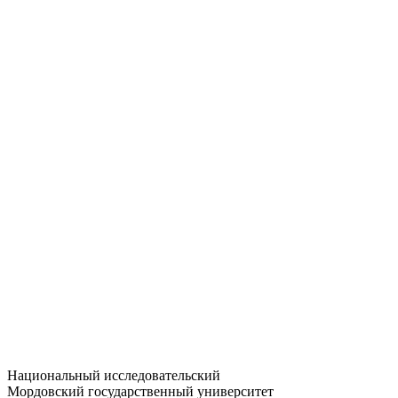
Статистика приёма
Большевистская ул., 68/1
dep-general@adm.mrsu.ru
+7 (8342) 24-37-32
Приёмная комиссия
Полежаева ул., 44
entrance-exam@adm.mrsu.ru
+7 (800) 222-13-77
© 1998–2026 МГУ им. Н.П. ОГАРЁВА
При использовании материалов сайта ссылка на источник
обязательна
Национальный исследовательский
Мордовский государственный университет