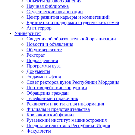
Объекты здравоохранения
Научная библиотека
Студенческие организации
Центр развития карьеры и компетенций
Единое окно поддержки студенческих семей
Антитеррор
Университет
Сведения об образовательной организации
Новости и объявления
Об университете
Ректорат
Подразделения
Программы вуза
Документы
Эндаумент-фонд
Совет ректоров вузов Республики Мордовия
Противодействие коррупции
Обращения граждан
Телефонный справочник
Реквизиты и контактная информация
Филиалы и представительства
Ковылкинский филиал
Рузаевский институт машиностроения
Представительство в Республике Индия
Факультеты