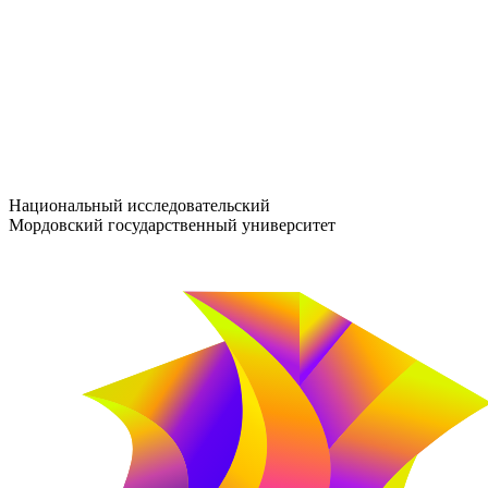
entrance-exam@adm.mrsu.ru
+7 (800) 222-13-77
© 1998–2026 МГУ им. Н.П. ОГАРЁВА
При использовании материалов сайта ссылка на источник обяз
Национальный исследовательский
Мордовский государственный университет