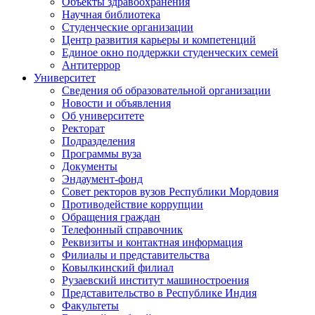
Объекты здравоохранения
Научная библиотека
Студенческие организации
Центр развития карьеры и компетенций
Единое окно поддержки студенческих семей
Антитеррор
Университет
Сведения об образовательной организации
Новости и объявления
Об университете
Ректорат
Подразделения
Программы вуза
Документы
Эндаумент-фонд
Совет ректоров вузов Республики Мордовия
Противодействие коррупции
Обращения граждан
Телефонный справочник
Реквизиты и контактная информация
Филиалы и представительства
Ковылкинский филиал
Рузаевский институт машиностроения
Представительство в Республике Индия
Факультеты