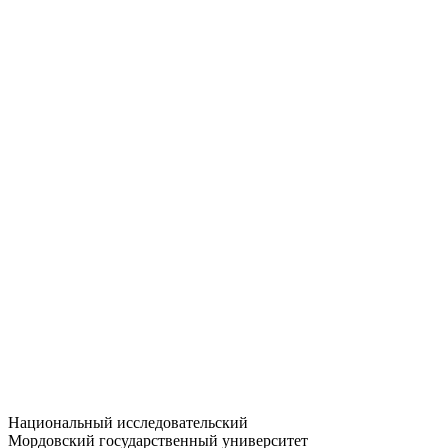
Статистика приёма
Большевистская ул., 68/1
dep-general@adm.mrsu.ru
+7 (8342) 24-37-32
Приёмная комиссия
Полежаева ул., 44
entrance-exam@adm.mrsu.ru
+7 (800) 222-13-77
© 1998–2026 МГУ им. Н.П. ОГАРЁВА
При использовании материалов сайта ссылка на источник
обязательна
Национальный исследовательский
Мордовский государственный университет